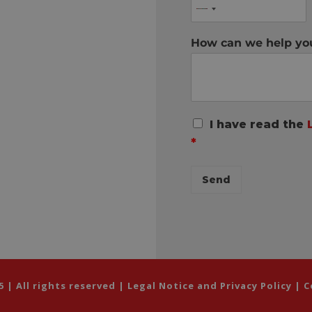
How can we help y
R
I have read the
G
*
P
D
C
Send
o
n
s
e
n
t
*
| All rights reserved |
Legal Notice and Privacy Policy
|
C