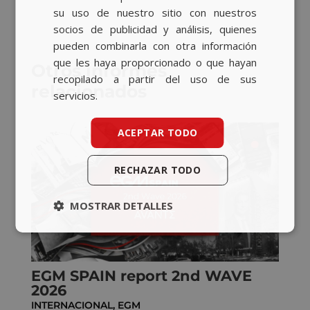
su uso de nuestro sitio con nuestros
socios de publicidad y análisis, quienes
pueden combinarla con otra información
que les haya proporcionado o que hayan
Otros informes
recopilado a partir del uso de sus
relacionados
servicios.
ACEPTAR TODO
RECHAZAR TODO
MOSTRAR DETALLES
EGM SPAIN report 2nd WAVE
2026
INTERNACIONAL
,
EGM