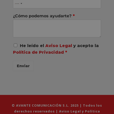
¿Cómo podemos ayudarte?
*
A
He leído el
Aviso Legal
y acepto la
c
Política de Privacidad
*
u
e
r
Enviar
d
o
R
G
P
D
*
© AVANTE COMUNICACIÓN S.L. 2025 | Todos los
derechos reservados |
Aviso Legal y Política