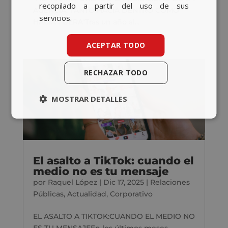
recopilado a partir del uso de sus
AGENCIA, TANTO HACIA DENTRO COMO
servicios.
HACIA FUERA"Tras un año al...
ACEPTAR TODO
RECHAZAR TODO
MOSTRAR DETALLES
El asalto a TikTok: cuando el
medio no es tu mensaje
por
Raquel López
|
Dic 17, 2025
|
Relaciones
Públicas
,
Actualidad
,
Corporativo
EL ASALTO A TIKTOK:CUANDO EL MEDIO NO