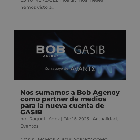
ES TU MENSAJEEn los últimos meses
hemos visto a...
Nos sumamos a Bob Agency
como partner de medios
para la nueva cuenta de
GASIB
por
Raquel López
|
Dic 16, 2025
|
Actualidad
,
Eventos
NOS SUMAMOS A BOB AGENCY COMO