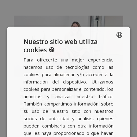
Nuestro sitio web utiliza
cookies 🍪
SPANISH
Para ofrecerte una mejor experiencia,
BASQUE
hacemos uso de tecnologías como las
CATALAN
cookies para almacenar y/o acceder a la
información del dispositivo. Utilizamos
ENGLISH
Un año al frente de la
cookies para personalizar el contenido, los
agencia: Entrevista de El
anuncios y analizar nuestro tráfico.
Publicista a Ana Rodríguez
También compartimos información sobre
de Zárate
su uso de nuestro sitio con nuestros
por
Raquel López
|
Ene 27, 2026
|
Actualidad
,
socios de publicidad y análisis, quienes
Corporativo
pueden combinarla con otra información
que les haya proporcionado o que hayan
"HEMOS REFORZADO LA VISIBILIDAD DE LA