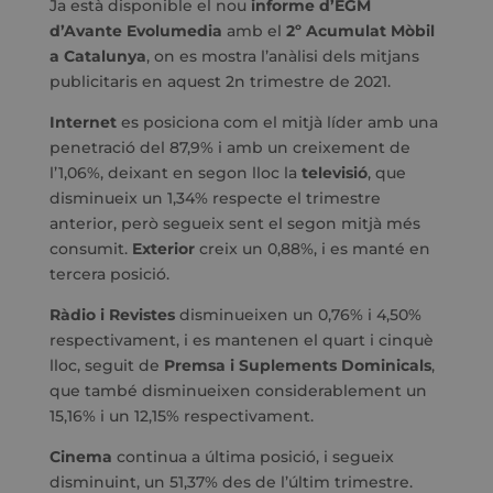
Ja està disponible el nou
informe d’EGM
d’Avante Evolumedia
amb el
2º Acumulat Mòbil
a Catalunya
, on es mostra l’anàlisi dels mitjans
publicitaris en aquest 2n trimestre de 2021.
Internet
es posiciona com el mitjà líder amb una
penetració del 87,9% i amb un creixement de
l’1,06%, deixant en segon lloc la
televisió
, que
disminueix un 1,34% respecte el trimestre
anterior, però segueix sent el segon mitjà més
consumit.
Exterior
creix un 0,88%, i es manté en
tercera posició.
Ràdio i Revistes
disminueixen un 0,76% i 4,50%
respectivament, i es mantenen el quart i cinquè
lloc, seguit de
Premsa i Suplements Dominicals
,
que també disminueixen considerablement un
15,16% i un 12,15% respectivament.
Cinema
continua a última posició, i segueix
disminuint, un 51,37% des de l’últim trimestre.