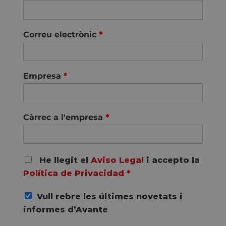
Correu electrònic
*
Empresa
*
Càrrec a l'empresa
*
A
He llegit el
Aviso Legal
i accepto la
c
Política de Privacidad
*
u
e
Vull rebre les últimes novetats i
r
d
informes d’Avante
o