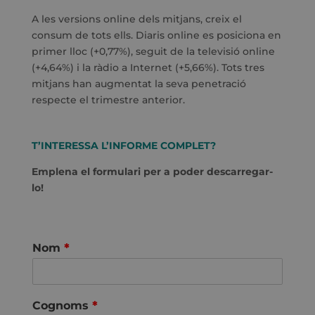
A les versions online dels mitjans, creix el
consum de tots ells. Diaris online es posiciona en
primer lloc (+0,77%), seguit de la televisió online
(+4,64%) i la ràdio a Internet (+5,66%). Tots tres
mitjans han augmentat la seva penetració
respecte el trimestre anterior.
T’INTERESSA L’INFORME COMPLET?
Emplena el formulari per a poder descarregar-
lo!
Nom
*
Cognoms
*