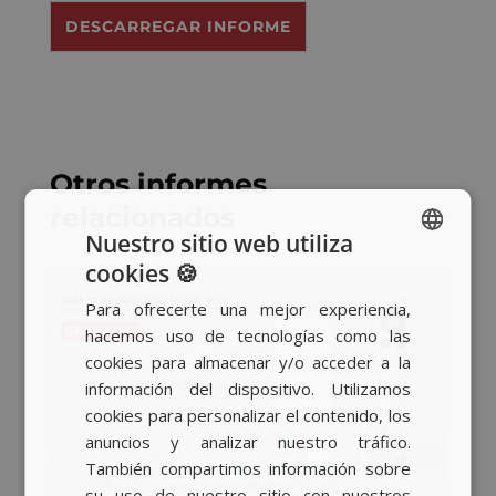
R
DESCARREGAR INFORME
G
P
D
*
Otros informes
relacionados
Nuestro sitio web utiliza
cookies 🍪
SPANISH
Para ofrecerte una mejor experiencia,
BASQUE
hacemos uso de tecnologías como las
CATALAN
cookies para almacenar y/o acceder a la
información del dispositivo. Utilizamos
ENGLISH
cookies para personalizar el contenido, los
anuncios y analizar nuestro tráfico.
También compartimos información sobre
su uso de nuestro sitio con nuestros