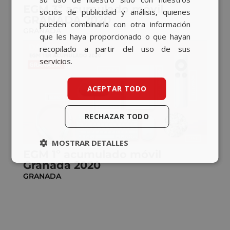
EGM 3º acumulado móvil
socios de publicidad y análisis, quienes
GRANADA 2020
pueden combinarla con otra información
GRANADA
que les haya proporcionado o que hayan
recopilado a partir del uso de sus
servicios.
ACEPTAR TODO
RECHAZAR TODO
MOSTRAR DETALLES
EGM 1º acumulado móvil
Granada 2020
GRANADA