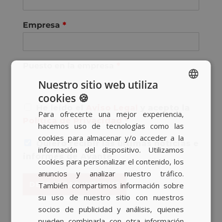
Empresa
*
Puesto en la empresa
*
Nuestro sitio web utiliza
cookies 🍪
SPANISH
A
He leído el
Aviso Legal
y acepto la
Para ofrecerte una mejor experiencia,
c
BASQUE
Política de Privacidad
*
hacemos uso de tecnologías como las
u
CATALAN
e
cookies para almacenar y/o acceder a la
Quiero recibir las últimas noticias e
r
información del dispositivo. Utilizamos
ENGLISH
d
informes de Avante
cookies para personalizar el contenido, los
o
anuncios y analizar nuestro tráfico.
R
DESCARGAR INFORME
También compartimos información sobre
G
P
su uso de nuestro sitio con nuestros
D
socios de publicidad y análisis, quienes
*
pueden combinarla con otra información