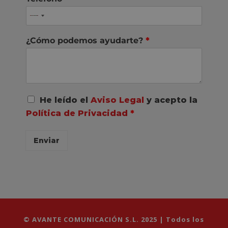
¿Cómo podemos ayudarte?
*
A
He leído el
Aviso Legal
y acepto la
c
Política de Privacidad
*
u
e
r
Enviar
d
o
R
G
P
D
*
© AVANTE COMUNICACIÓN S.L. 2025 | Todos los