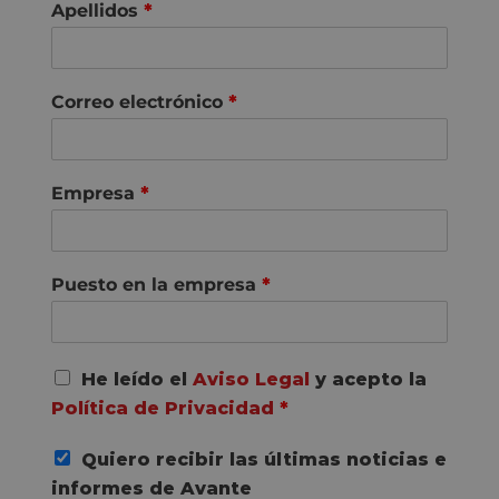
Apellidos
*
Correo electrónico
*
Empresa
*
Puesto en la empresa
*
A
He leído el
Aviso Legal
y acepto la
c
Política de Privacidad
*
u
e
Quiero recibir las últimas noticias e
r
d
informes de Avante