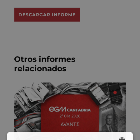
o
R
DESCARGAR INFORME
G
P
D
*
Otros informes
relacionados