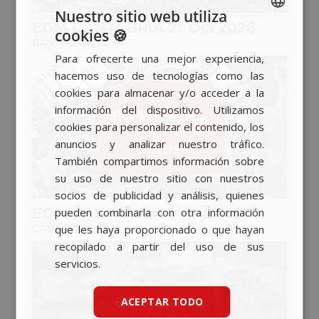
Nuestro sitio web utiliza
EGM CANTABRIA 2ª Ola 2026
cookies 🍪
SPANISH
CANTABRIA
,
EGM
Para ofrecerte una mejor experiencia,
BASQUE
hacemos uso de tecnologías como las
CATALAN
cookies para almacenar y/o acceder a la
información del dispositivo. Utilizamos
ENGLISH
cookies para personalizar el contenido, los
anuncios y analizar nuestro tráfico.
También compartimos información sobre
su uso de nuestro sitio con nuestros
socios de publicidad y análisis, quienes
EGM CANTABRIA 1ª Ola 2026
pueden combinarla con otra información
que les haya proporcionado o que hayan
CANTABRIA
,
EGM
recopilado a partir del uso de sus
servicios.
ACEPTAR TODO