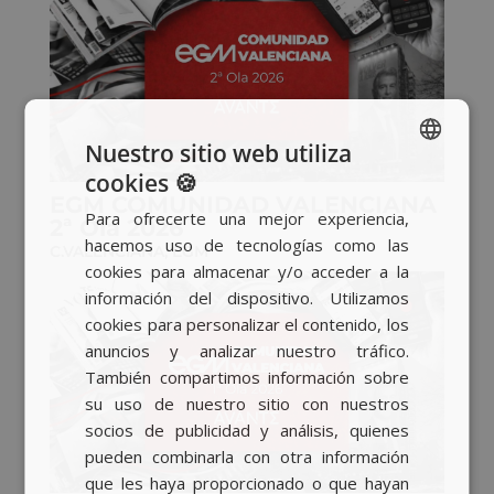
Nuestro sitio web utiliza
cookies 🍪
SPANISH
EGM COMUNIDAD VALENCIANA
Para ofrecerte una mejor experiencia,
2ª Ola 2026
BASQUE
hacemos uso de tecnologías como las
C.VALENCIANA
,
EGM
CATALAN
cookies para almacenar y/o acceder a la
información del dispositivo. Utilizamos
ENGLISH
cookies para personalizar el contenido, los
anuncios y analizar nuestro tráfico.
También compartimos información sobre
su uso de nuestro sitio con nuestros
socios de publicidad y análisis, quienes
pueden combinarla con otra información
que les haya proporcionado o que hayan