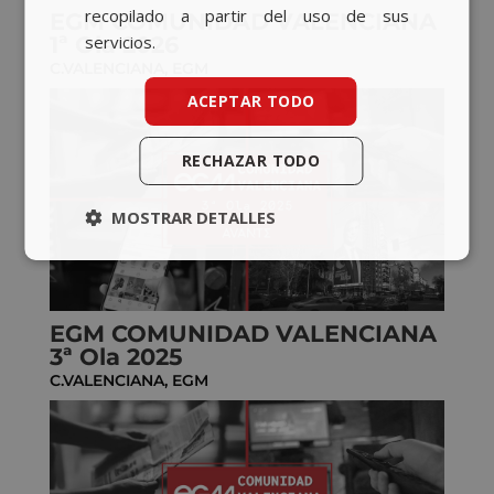
recopilado a partir del uso de sus
EGM COMUNIDAD VALENCIANA
servicios.
1ª Ola 2026
C.VALENCIANA
,
EGM
ACEPTAR TODO
RECHAZAR TODO
MOSTRAR DETALLES
EGM COMUNIDAD VALENCIANA
3ª Ola 2025
C.VALENCIANA
,
EGM