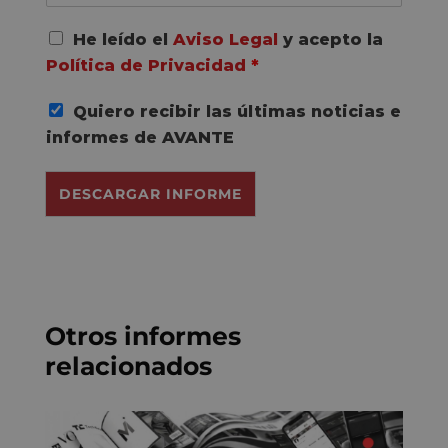
A
He leído el
Aviso Legal
y acepto la
c
Política de Privacidad
*
u
e
Quiero recibir las últimas noticias e
r
d
informes de AVANTE
o
R
DESCARGAR INFORME
G
P
D
*
Otros informes
relacionados