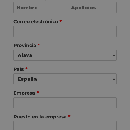
N
A
o
p
Correo electrónico
*
m
e
b
l
r
l
e
i
d
Provincia
*
o
s
País
*
Empresa
*
Puesto en la empresa
*