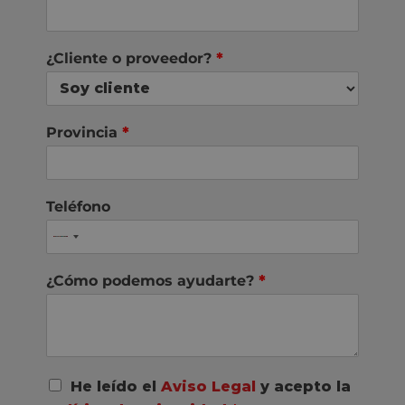
¿Cliente o proveedor?
*
Provincia
*
Teléfono
¿Cómo podemos ayudarte?
*
A
He leído el
Aviso Legal
y acepto la
c