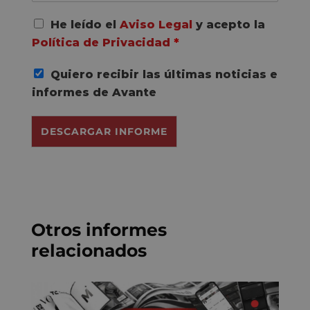
A
He leído el
Aviso Legal
y acepto la
c
Política de Privacidad
*
u
e
Quiero recibir las últimas noticias e
r
d
informes de Avante
o
R
DESCARGAR INFORME
G
P
D
*
Otros informes
relacionados