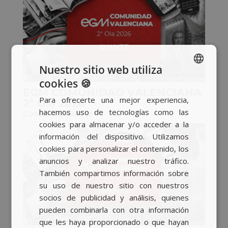
Nuestro sitio web utiliza
cookies 🍪
SPANISH
EGM COMUNIDAD VALENCIANA
Para ofrecerte una mejor experiencia,
2ª Ola 2026
BASQUE
hacemos uso de tecnologías como las
C.VALENCIANA
,
EGM
CATALAN
cookies para almacenar y/o acceder a la
información del dispositivo. Utilizamos
ENGLISH
cookies para personalizar el contenido, los
anuncios y analizar nuestro tráfico.
También compartimos información sobre
su uso de nuestro sitio con nuestros
socios de publicidad y análisis, quienes
pueden combinarla con otra información
que les haya proporcionado o que hayan