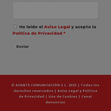
A
He leído el
Aviso Legal
y acepto la
c
Política de Privacidad
*
u
e
r
Enviar
d
o
R
G
P
D
*
© AVANTE COMUNICACIÓN S.L. 2025 | Todos los
derechos reservados |
Aviso Legal y Política
de Privacidad
|
Uso de Cookies
|
Canal
denuncias