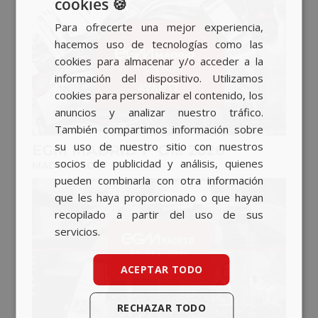
cookies 🍪
SPANISH
Para ofrecerte una mejor experiencia,
BASQUE
hacemos uso de tecnologías como las
CATALAN
cookies para almacenar y/o acceder a la
información del dispositivo. Utilizamos
ENGLISH
cookies para personalizar el contenido, los
anuncios y analizar nuestro tráfico.
También compartimos información sobre
su uso de nuestro sitio con nuestros
EGM MADRID 1ª Ola 2026
socios de publicidad y análisis, quienes
MADRID
,
EGM
pueden combinarla con otra información
que les haya proporcionado o que hayan
recopilado a partir del uso de sus
servicios.
ACEPTAR TODO
RECHAZAR TODO