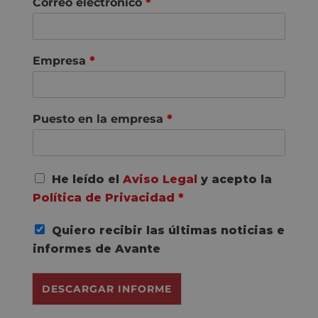
Correo electrónico
*
Empresa
*
Puesto en la empresa
*
A
He leído el
Aviso Legal
y acepto la
c
Política de Privacidad
*
u
e
Quiero recibir las últimas noticias e
r
d
informes de Avante
o
R
DESCARGAR INFORME
G
P