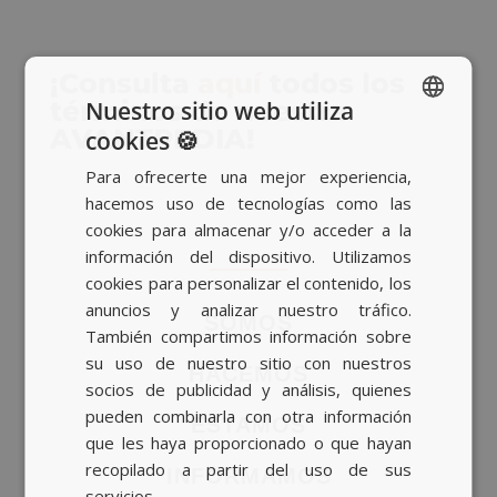
¡Consulta
aquí
todos los
términos de nuestra
Nuestro sitio web utiliza
AVANTPEDIA!
cookies 🍪
SPANISH
Para ofrecerte una mejor experiencia,
BASQUE
hacemos uso de tecnologías como las
CATALAN
cookies para almacenar y/o acceder a la
información del dispositivo. Utilizamos
ENGLISH
cookies para personalizar el contenido, los
anuncios y analizar nuestro tráfico.
SOMOS
También compartimos información sobre
su uso de nuestro sitio con nuestros
HACEMOS
socios de publicidad y análisis, quienes
pueden combinarla con otra información
ESTAMOS
que les haya proporcionado o que hayan
recopilado a partir del uso de sus
INFORMAMOS
servicios.