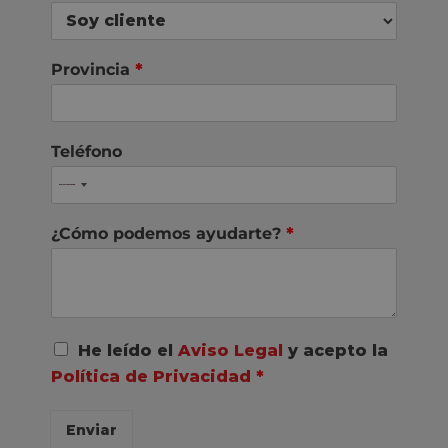
Provincia
*
Teléfono
¿Cómo podemos ayudarte?
*
A
He leído el
Aviso Legal
y acepto la
c
Política de Privacidad
*
u
e
r
Enviar
d