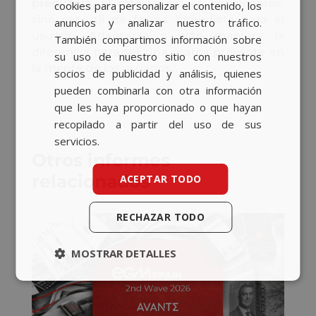
predictiva,
el reto ya no es posicionarse,
cookies para personalizar el contenido, los
sino ser útil de forma inmediata para el
anuncios y analizar nuestro tráfico.
usuario. Adaptarse a esto marcara la
También compartimos información sobre
diferencia para ser una marca presente en
su uso de nuestro sitio con nuestros
la mente de los usuarios.
socios de publicidad y análisis, quienes
pueden combinarla con otra información
que les haya proporcionado o que hayan
recopilado a partir del uso de sus
servicios.
Otros informes
relacionados
ACEPTAR TODO
RECHAZAR TODO
MOSTRAR DETALLES