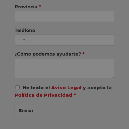
Provincia
*
Teléfono
¿Cómo podemos ayudarte?
*
A
He leído el
Aviso Legal
y acepto la
c
Política de Privacidad
*
u
e
r
Enviar
d
o
R