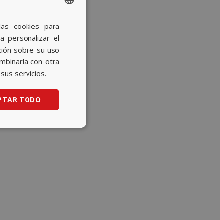
las cookies para
SPANISH
a personalizar el
BASQUE
ción sobre su uso
CATALAN
ombinarla con otra
sus servicios.
ENGLISH
PTAR TODO