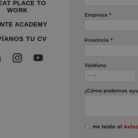
EAT PLACE TO
WORK
Empresa
*
NTE ACADEMY
VÍANOS TU CV
Provincia
*
Teléfono
¿Cómo podemos ayu
A
He leído el
Avis
c
u