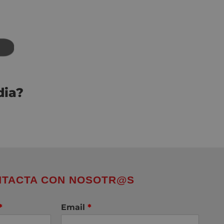
dia?
TACTA CON NOSOTR@S
*
Email
*