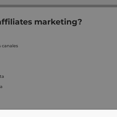
ffiliates marketing?
s canales
nta
ta