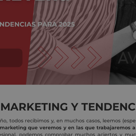
MARKETING Y TENDENCI
o, todos recibimos y, en muchos casos, leemos (esper
 marketing que veremos y en las que trabajaremos a 
esional, podemos comprobar muchos aciertos y muc