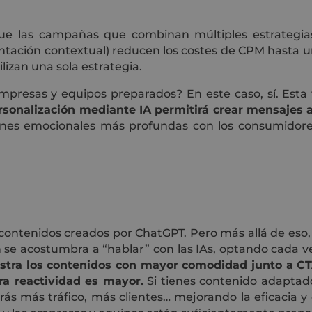
ue las campañas que combinan múltiples estrategia
ación contextual) reducen los costes de CPM hasta un
izan una sola estrategia.
s empresas y equipos preparados? En este caso, sí. Est
rsonalización mediante IA permitirá crear mensajes
nes emocionales más profundas con los consumidores
e contenidos creados por ChatGPT. Pero más allá de es
se acostumbra a “hablar” con las IAs, optando cada ve
tra los contenidos con mayor comodidad junto a CTAs
tra reactividad es mayor.
Si tienes contenido adaptado
rás más tráfico, más clientes… mejorando la eficacia y 