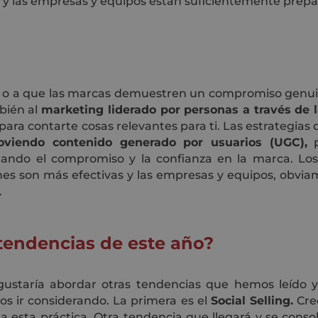
, y las empresas y equipos están suficientemente prep
 o a que las marcas demuestren un compromiso genuin
mbién al
marketing liderado por personas a través de 
ara contarte cosas relevantes para ti. Las estrategias
oviendo contenido generado por usuarios (UGC),
p
ando el compromiso y la confianza en la marca. Los
nes son más efectivas y las empresas y equipos, obvia
.
s tendencias de este año?
s gustaría abordar otras tendencias que hemos leíd
os ir considerando. La primera es el
Social Selling.
Cre
 esta práctica. Otra tendencia que llegará y se cons