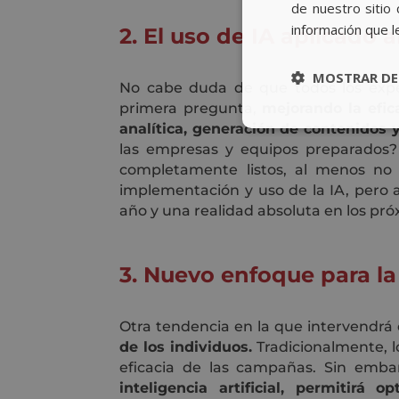
de nuestro sitio 
información que l
2. El uso de IA aplicado 
MOSTRAR DE
No cabe duda de que todos los expe
primera pregunta,
mejorando la efic
analítica, generación de contenidos y
las empresas y equipos preparados
completamente listos, al menos no
implementación y uso de la IA, pero a
año y una realidad absoluta en los pró
3. Nuevo enfoque para l
Otra tendencia en la que intervendrá e
de los individuos.
Tradicionalmente, lo
eficacia de las campañas. Sin emba
inteligencia artificial, permitir