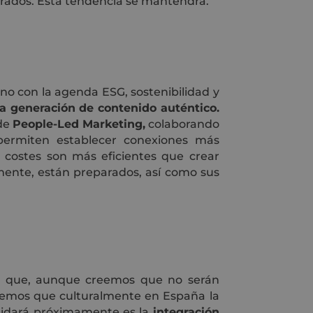
arados. Esta tendencia se mantendrá.
o con la agenda ESG, sostenibilidad y
la generación de contenido auténtico.
 de
People-Led Marketing,
colaborando
ermiten establecer conexiones más
 costes son más eficientes que crear
mente, están preparados, así como sus
o y que, aunque creemos que no serán
emos que culturalmente en España la
olidará próximamente es la
integración