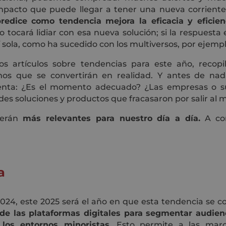
impacto que puede llegar a tener una nueva corriente
redice como tendencia mejora la eficacia y eficien
ño tocará lidiar con esa nueva solución; si la respues
sola, como ha sucedido con los multiversos, por ejempl
ios artículos sobre tendencias para este año, recop
s que se convertirán en realidad. Y antes de nad
enta: ¿Es el momento adecuado? ¿Las empresas o s
s soluciones y productos que fracasaron por salir al 
serán
más relevantes para nuestro día a día.
A con
a
24, este 2025 será el año en que esta tendencia se co
e las plataformas digitales para segmentar audienc
os entornos minoristas.
Esto permite a las marca