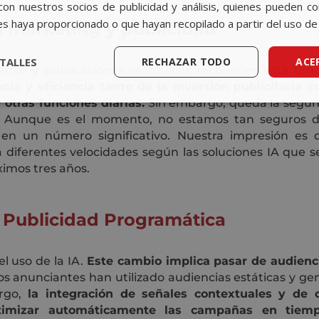
con nuestros socios de publicidad y análisis, quienes pueden c
es haya proporcionado o que hayan recopilado a partir del uso de 
al marketing y publicidad
TALLES
RECHAZAR TODO
ACE
rtos y publicaciones sectoriales reconocen esta ten
acia y eficiencia tanto de la inversión publicitaria
 otras funciones diarias.
Sin embargo, queda la segun
? Aunque es el momento, no estamos tan seguros d
 en un número significativo. Nuestra impresión es
 diferentes velocidades según las soluciones IA que 
ximos tres años.
a Publicidad Programática
l uso de la IA.
Este cambio implica pasar de audienc
s anunciantes han utilizado audiencias estáticas y gené
rgo,
la integración de señales contextuales y de 
á optimizar automáticamente las campañas en tiem