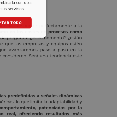
CATALAN
ombinarla con otra
sus servicios.
ENGLISH
PTAR TODO
dencia. Responde perfectamente a la
 como en los costes en procesos como
da pregunta: ¿es el momento?, ¿están
e que las empresas y equipos estén
 que avanzaremos paso a paso en la
se consideren. Será una tendencia este
ias predefinidas a señales dinámicas
ricas, lo que limita la adaptabilidad y
comportamiento, potenciadas por la
po real, ofreciendo resultados más