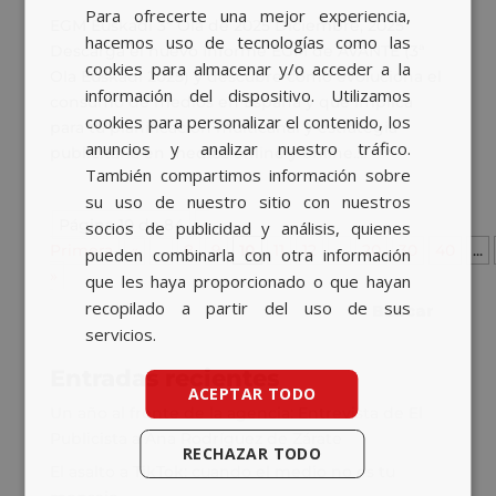
Para ofrecerte una mejor experiencia,
BASQUE
EGM Euskadi 3ª Ola de 2025 Diciembre, 2025
hacemos uso de tecnologías como las
Descarga el nuevo Informe EGM de AVANTE (3ª
CATALAN
cookies para almacenar y/o acceder a la
Ola Euskadi 2025) y descubre cómo evoluciona el
información del dispositivo. Utilizamos
ENGLISH
consumo de medios en España y qué implica
cookies para personalizar el contenido, los
para tu planificación multicanal y estrategia
anuncios y analizar nuestro tráfico.
publicitaria en medios offline y online....
También compartimos información sobre
su uso de nuestro sitio con nuestros
Página 10 de 84
«
socios de publicidad y análisis, quienes
Primera
«
...
8
9
10
11
12
...
20
30
40
...
pueden combinarla con otra información
»
que les haya proporcionado o que hayan
recopilado a partir del uso de sus
servicios.
Entradas recientes
ACEPTAR TODO
Un año al frente de la agencia: Entrevista de El
Publicista a Ana Rodríguez de Zárate
RECHAZAR TODO
El asalto a TikTok: cuando el medio no es tu