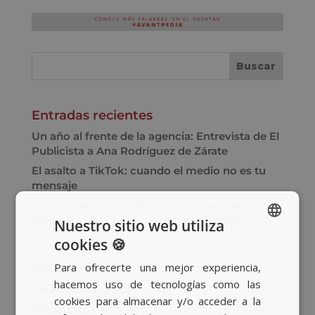
Entradas recientes
Un año al frente de la agencia: Entrevista de El
Publicista a Ana Rodríguez de Zárate
El asalto a TikTok: cuando el medio no es tu
mensaje
Nos sumamos a Bob Agency como partner de
medios para la nueva cuenta de GASIB
Nuestro sitio web utiliza
cookies 🍪
SPANISH
Para ofrecerte una mejor experiencia,
Categorías
BASQUE
hacemos uso de tecnologías como las
Relaciones Públicas
CATALAN
cookies para almacenar y/o acceder a la
Actualidad