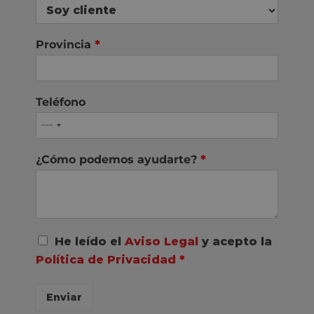
Provincia
*
Teléfono
¿Cómo podemos ayudarte?
*
A
He leído el
Aviso Legal
y acepto la
c
Política de Privacidad
*
u
e
r
Enviar
d