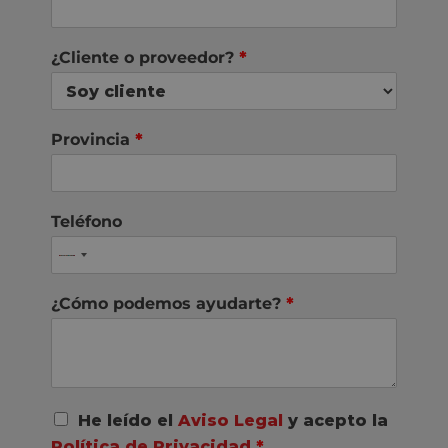
¿Cliente o proveedor?
*
Provincia
*
Teléfono
¿Cómo podemos ayudarte?
*
A
He leído el
Aviso Legal
y acepto la
c
Política de Privacidad
*