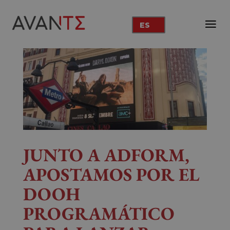
ES
JUNTO A ADFORM,
APOSTAMOS POR EL
DOOH
PROGRAMÁTICO