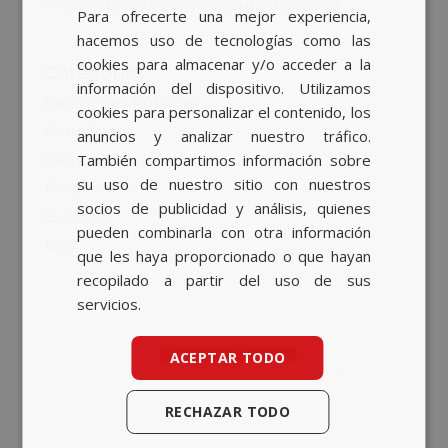
medios para la nueva cuenta de GASIB
Para ofrecerte una mejor experiencia,
BASQUE
hacemos uso de tecnologías como las
CATALAN
cookies para almacenar y/o acceder a la
Categorías
información del dispositivo. Utilizamos
ENGLISH
Relaciones Públicas
cookies para personalizar el contenido, los
Actualidad
anuncios y analizar nuestro tráfico.
Campañas
También compartimos información sobre
su uso de nuestro sitio con nuestros
Corporativo
socios de publicidad y análisis, quienes
Eventos
pueden combinarla con otra información
RSC
que les haya proporcionado o que hayan
recopilado a partir del uso de sus
servicios.
ACEPTAR TODO
RECHAZAR TODO