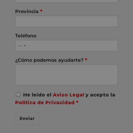
Provincia
*
Teléfono
¿Cómo podemos ayudarte?
*
A
He leído el
Aviso Legal
y acepto la
c
Política de Privacidad
*
u
e
r
Enviar
d
o