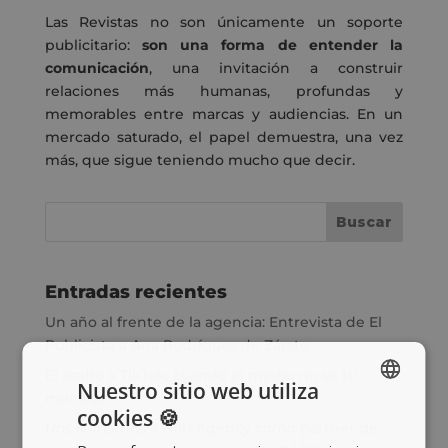
Las Revistas no son únicamente un soporte
publicitario:
son una forma de entender la
comunicación
, una invitación a construir
relaciones más humanas, profundas y
memorables entre marcas y audiencias. En un
mercado saturado, el papel demuestra, una vez
más, que sigue teniendo mucho que decir.
Entradas recientes
Un año al frente de la agencia: Entrevista de El
Publicista a Ana Rodríguez de Zárate
El asalto a TikTok: cuando el medio no es tu
Nuestro sitio web utiliza
mensaje
cookies 🍪
SPANISH
Nos sumamos a Bob Agency como partner de