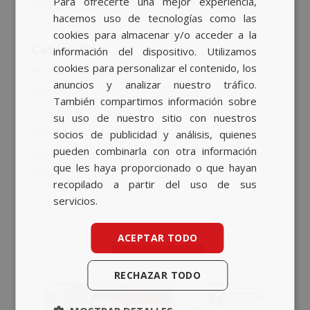
Para ofrecerte una mejor experiencia,
medios para la nueva cuenta de GASIB
BASQUE
hacemos uso de tecnologías como las
CATALAN
cookies para almacenar y/o acceder a la
Categorías
información del dispositivo. Utilizamos
ENGLISH
cookies para personalizar el contenido, los
Relaciones Públicas
anuncios y analizar nuestro tráfico.
Actualidad
También compartimos información sobre
Campañas
su uso de nuestro sitio con nuestros
Corporativo
socios de publicidad y análisis, quienes
pueden combinarla con otra información
Eventos
que les haya proporcionado o que hayan
RSC
recopilado a partir del uso de sus
servicios.
ACEPTAR TODO
RECHAZAR TODO