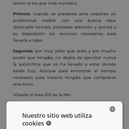
sector (a los que más mandan).
Primera:
cuando se presente ante vosotros un
profesional creíble con una buena idea,
dedicadle tiempo, prestadle atención y poned a
su disposición los recursos necesarios para
llevarla a cabo.
Segunda:
por muy jefes que seáis y por mucho
poder que tengáis, no dejéis de ejercitar nunca
la autocrítica que os ha llevado a estar donde
estáis hoy. Aunque para encontrar el tiempo
necesario para hacerlo tengáis que compraros
una moto.
«Desde el área 103 de la NII»
Nuestro sitio web utiliza
cookies 🍪
SPANISH