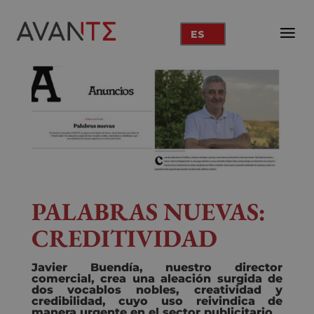
ES
PALABRAS NUEVAS:
CREDITIVIDAD
Javier Buendía, nuestro director
comercial, crea u
na aleación surgida de
dos vocablos nobles, creatividad y
credibilidad, cuyo uso reivindica de
manera urgente en el sector publicitario