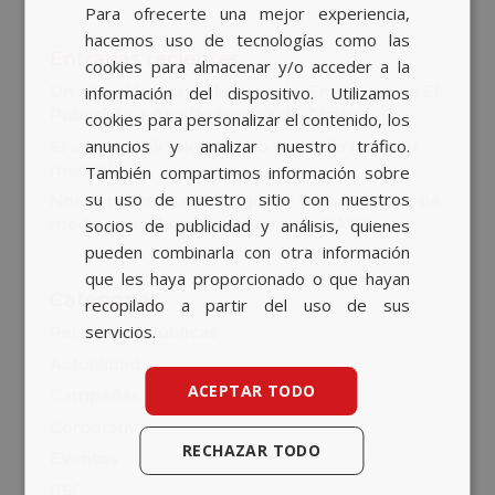
Para ofrecerte una mejor experiencia,
BASQUE
hacemos uso de tecnologías como las
Entradas recientes
CATALAN
cookies para almacenar y/o acceder a la
Un año al frente de la agencia: Entrevista de El
información del dispositivo. Utilizamos
ENGLISH
Publicista a Ana Rodríguez de Zárate
cookies para personalizar el contenido, los
anuncios y analizar nuestro tráfico.
El asalto a TikTok: cuando el medio no es tu
mensaje
También compartimos información sobre
su uso de nuestro sitio con nuestros
Nos sumamos a Bob Agency como partner de
medios para la nueva cuenta de GASIB
socios de publicidad y análisis, quienes
pueden combinarla con otra información
que les haya proporcionado o que hayan
Categorías
recopilado a partir del uso de sus
servicios.
Relaciones Públicas
Actualidad
ACEPTAR TODO
Campañas
Corporativo
RECHAZAR TODO
Eventos
RSC