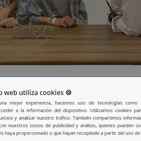
edido un total de
18 oros
(9 en el apartado de Craft, 3 en Ideas,
 2 en Contenido);
35 platas
(13 en Craft, 12 en Ideas, 4 en Estrate
o web utiliza cookies 🍪
1 bronces
(10 en Craft, 6 en Ideas, 3 en Estrategia, uno en
una mejor experiencia, hacemos uso de tecnologías como 
ceder a la información del dispositivo. Utilizamos cookies par
 Anuario de la Creatividad
, integrado por un total de
157 traba
nuncios y analizar nuestro tráfico. También compartimos informa
e mayo en la Prémiere del Palmarés.
con nuestros socios de publicidad y análisis, quienes pueden c
es haya proporcionado o que hayan recopilado a partir del uso de 
e dejamos el enlace
aquí.