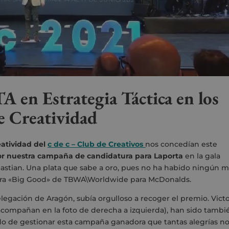
en Estrategia Táctica en los
e Creatividad
atividad del
c de c – Club de Creativos
nos concedían este
r nuestra
campaña
de candidatura para Laporta
en la gala
stian.
Una plata que sabe a oro, pues no ha habido ningún m
para «Big Good» de
TBWA\Worldwide
para McDonalds.
legación de Aragón, subía orgulloso a recoger el premio. Victo
acompañan en la foto de derecha a izquierda), han sido tambi
o de gestionar esta campaña ganadora que tantas alegrías n