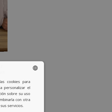
 2
gia,
las cookies para
SPANISH
a personalizar el
BASQUE
jos
,
ción sobre su uso
CATALAN
ombinarla con otra
sus servicios.
ENGLISH