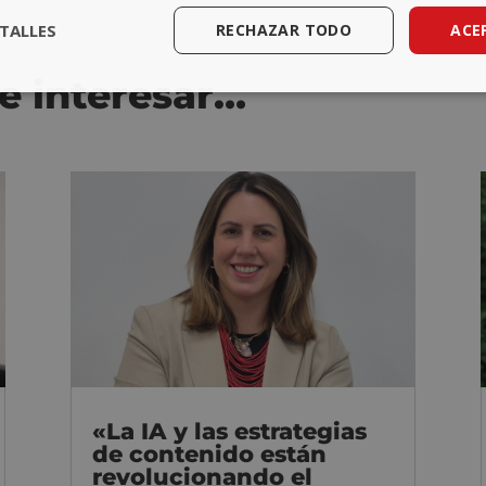
TALLES
RECHAZAR TODO
ACE
e interesar…
«La IA y las estrategias
de contenido están
revolucionando el