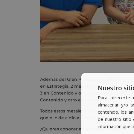
Además del Gran Premio, el jurado ha conc
en Estrategia, 2 más en Innovación y otros
Nuestro siti
3 en Contenido y otros 3 en Innovación) y
2
Para ofrecerte 
Contenido y otro en Innovación).
almacenar y/o ac
Todos estos metales forman parte del
XXII
contenido, los a
que el c de c dio a conocer el pasado 27 d
de nuestro sitio 
información que l
¿Quieres conocer a todos los
premiados
? T