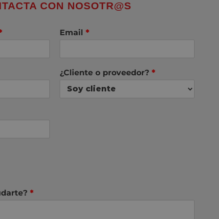
TACTA CON NOSOTR@S
*
Email
*
¿Cliente o proveedor?
*
darte?
*