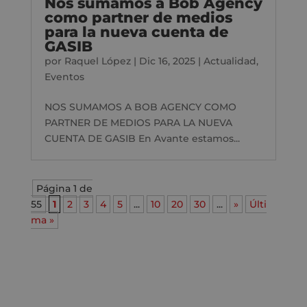
Nos sumamos a Bob Agency
como partner de medios
para la nueva cuenta de
GASIB
por
Raquel López
|
Dic 16, 2025
|
Actualidad
,
Eventos
NOS SUMAMOS A BOB AGENCY COMO
PARTNER DE MEDIOS PARA LA NUEVA
CUENTA DE GASIB En Avante estamos...
Página 1 de
55
1
2
3
4
5
...
10
20
30
...
»
Últi
ma »