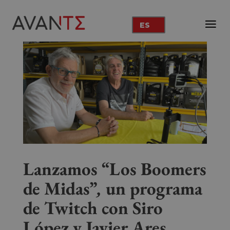
ES
Lanzamos “Los Boomers
de Midas”
,
un programa
de Twitch con Siro
López y Javier Ares