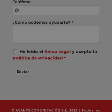
Teléfono
¿Cómo podemos ayudarte?
*
A
He leído el
Aviso Legal
y acepto la
c
Política de Privacidad
*
u
e
r
Enviar
d
o
R
G
P
D
*
© AVANTE COMUNICACIÓN S.L. 2025 | Todos los