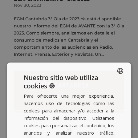
Nov 30, 2023
EGM Cantabria 3ª Ola de 2023 Ya está disponible
nuestro informe del EGM de AVANTE con la 3ª Ola
2023. Como siempre, analizamos en detalle el
consumo de medios en Cantabria y el
comportamiento de las audiencias en Radio,
Internet, Prensa, Exterior y Revistas. Un...
Nuestro sitio web utiliza
cookies 🍪
SPANISH
Para ofrecerte una mejor experiencia,
BASQUE
hacemos uso de tecnologías como las
CATALAN
cookies para almacenar y/o acceder a la
información del dispositivo. Utilizamos
ENGLISH
cookies para personalizar el contenido, los
anuncios y analizar nuestro tráfico.