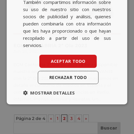
También compartimos información sobre
su uso de nuestro sitio con nuestros
socios de publicidad y análisis, quienes
pueden combinarla con otra información
que les haya proporcionado o que hayan
recopilado a partir del uso de sus
servicios.
EGM CANTABRIA 2ª Ola 2023
Jun 25, 2023
ACEPTAR TODO
EGM Cantabria 2ª Ola de 2023 Ya está disponible
nuestro segundo informe del EGM de AVANTE
RECHAZAR TODO
con la 2ª Ola 2023. Como siempre, analizamos en
detalle el consumo de medios en España y el
comportamiento de las audiencias en Radio,
MOSTRAR DETALLES
Internet, Prensa, Exterior y Revistas. Un...
Página 2 de 4
«
1
2
3
4
»