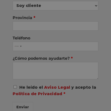
Provincia
*
Teléfono
¿Cómo podemos ayudarte?
*
A
He leído el
Aviso Legal
y acepto la
c
Política de Privacidad
*
u
e
r
Enviar