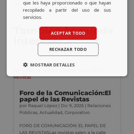
que les haya proporcionado o que hayan
recopilado a partir del uso de sus
servicios.
También te puede
ACEPTAR TODO
interesar…
RECHAZAR TODO
MOSTRAR DETALLES
Foro de la Comunicación:El
papel de las Revistas
por
Raquel López
|
Dic 9, 2025
|
Relaciones
Públicas
,
Actualidad
,
Corporativo
FORO DE COMUNICACIÓN: EL PAPEL DE
LAS REVISTASLas revistas salen a la calle