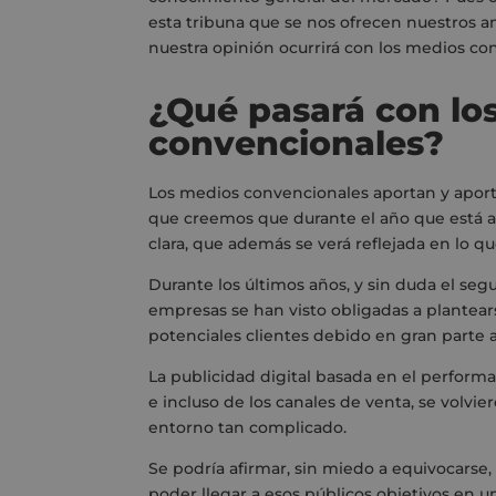
esta tribuna que se nos ofrecen nuestros 
nuestra opinión ocurrirá con los medios co
¿Qué pasará con lo
convencionales?
Los medios convencionales aportan y aport
que creemos que durante el año que está 
clara, que además se verá reflejada en lo qu
Durante los últimos años, y sin duda
el seg
empresas se han visto obligadas a plantea
potenciales clientes
debido en gran parte 
La publicidad digital basada en el perform
e
incluso de los canales de venta
,
se
volvie
entorno tan complicado
.
S
e podría afirmar
,
sin miedo a equivocarse
,
poder llegar a
esos públicos objetivos
en
u