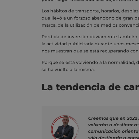
Los hábitos de transporte, horarios, despla
que llevó
a un forzoso abandono de gran par
marca, de la utilización de medios convenc
P
erdida de inversión obviamente también
la
actividad
publicitaria durante unos mese
nos
muestra
n
que se está recuperando con c
P
orque se
está volviendo a la normalidad,
se ha vuelto a la misma.
La tendencia de car
Creemos que en 2022 s
volverán a destinar r
comunicación orienta
sólo destinada a cons