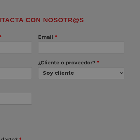
TACTA CON NOSOTR@S
*
Email
*
¿Cliente o proveedor?
*
darte?
*