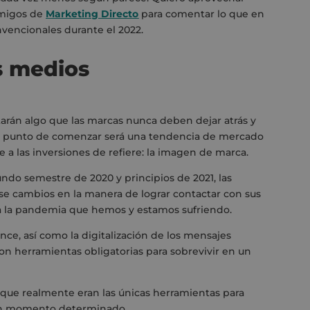
amigos de
Marketing Directo
para comentar lo que en
nvencionales durante el 2022.
s medios
arán algo que las marcas nunca deben dejar atrás y
a punto de comenzar será una tendencia de mercado
e a las inversiones de refiere: la imagen de marca.
undo semestre de 2020 y principios de 2021
,
las
rse cambios en la manera de
lograr contactar con sus
a la pandemia que hemos y estamos sufriendo
.
ance,
así como
la digitalización de los mensaje
s
ron
herramientas obligatorias
para
sobrevivir en un
que realmente eran las únicas herramientas para
n
momento determinado.