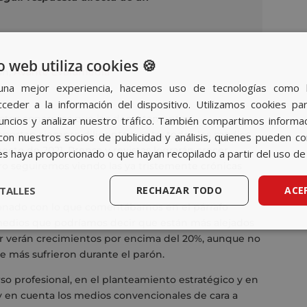
o web utiliza cookies 🍪
ón
,
Avante Evolumedia
una mejor experiencia, hacemos uso de tecnologías como 
ceder a la información del dispositivo. Utilizamos cookies par
 datos concretos que los departamentos
nuncios y analizar nuestro tráfico. También compartimos informa
 aportan siempre diligentemente, todos los medios
con nuestros socios de publicidad y análisis, quienes pueden c
cto de 2021. Prensa y revistas lograrán crecer
es haya proporcionado o que hayan recopilado a partir del uso de 
pero seguiremos viendo las ya tristemente crónicas
TALLES
RECHAZAR TODO
ACE
ionado con lo que comentábamos en el párrafo
 medios que podríamos decir que están más alejados
or verán crecimientos por encima del 20%, aunque no
e más sufrieron durante el parón.
o profesional, en el planteamiento estratégico y en
uy en cuenta los medios convencionales de cara a