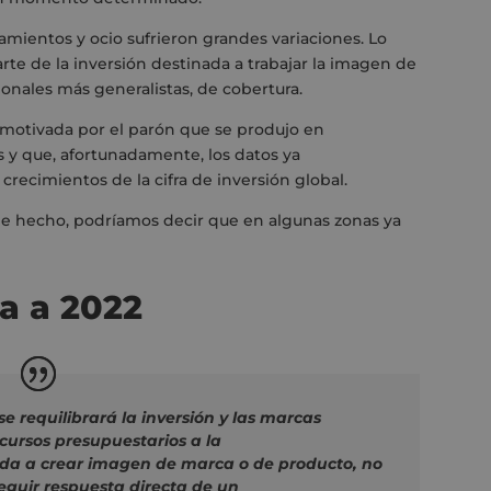
zamientos y ocio sufrieron grandes variaciones.
Lo
te de la inversión destinada a trabajar la imagen de
ionales más generalistas,
de cobertura
.
 motivada
por el parón que se produjo en
s y que
,
afortunadamente
,
los datos ya
recimientos de la cifra de inversión globa
l.
 de hecho, podríamos decir que en algunas zonas ya
a a 2022
e requilibrará la inversión y las marcas
ecursos presupuestarios a la
da a crear imagen de marca o de producto, no
eguir respuesta directa de un