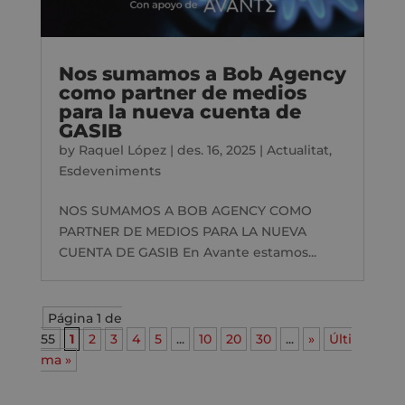
Nos sumamos a Bob Agency
como partner de medios
para la nueva cuenta de
GASIB
by
Raquel López
|
des. 16, 2025
|
Actualitat
,
Esdeveniments
NOS SUMAMOS A BOB AGENCY COMO
PARTNER DE MEDIOS PARA LA NUEVA
CUENTA DE GASIB En Avante estamos...
Página 1 de
55
1
2
3
4
5
...
10
20
30
...
»
Últi
ma »