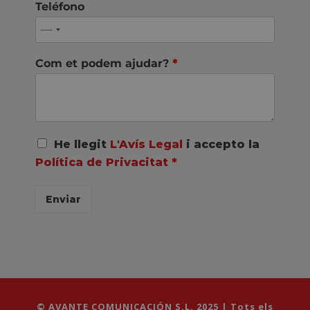
Teléfono
Com et podem ajudar?
*
A
He llegit
L'Avís Legal
i accepto la
c
Política de Privacitat
*
u
e
r
Enviar
d
o
R
G
P
D
*
© AVANTE COMUNICACIÓN S.L. 2025 | Tots els