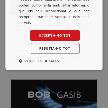
poden combinar-la amb altra informació
que els heu proporcionat o que han
recopilat a partir del vostre ús dels seus
serveis.
El asalto a TikTok: cuando el
medio no es tu mensaje
by
Raquel López
|
des. 17, 2025
|
Relacions
ACCEPTA-HO TOT
Públiques
,
Actualitat
,
Corporatiu
REBUTJA-HO TOT
EL ASALTO A TIKTOK:CUANDO EL MEDIO NO
ES TU MENSAJEEn los últimos meses
VEURE ELS DETALLS
hemos visto a...