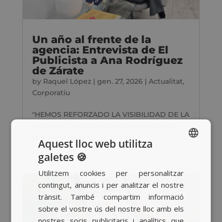
Un año al frente de la
agencia: Entrevista de El
Publicista a Ana Rodríguez
de Zárate
by
Raquel López
|
gen. 27, 2026
|
Actualitat
,
Corporatiu
"HEMOS REFORZADO LA VISIBILIDAD DE LA
AGENCIA, TANTO HACIA DENTRO COMO
HACIA FUERA"Tras un año al...
Aquest lloc web utilitza
galetes 🍪
SPANISH
Utilitzem cookies per personalitzar
BASQUE
contingut, anuncis i per analitzar el nostre
CATALAN
trànsit. També compartim informació
sobre el vostre ús del nostre lloc amb els
ENGLISH
nostres socis publicitaris i analítics que