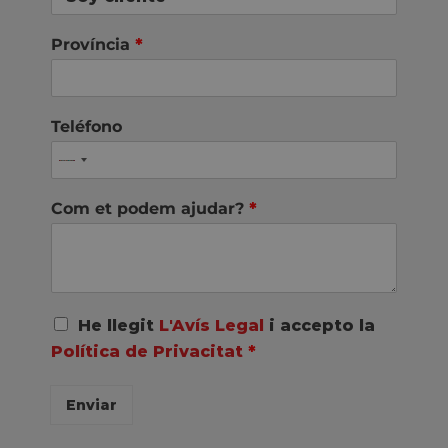
Província
*
Teléfono
Com et podem ajudar?
*
A
He llegit
L'Avís Legal
i accepto la
c
Política de Privacitat
*
u
e
r
Enviar
d
o