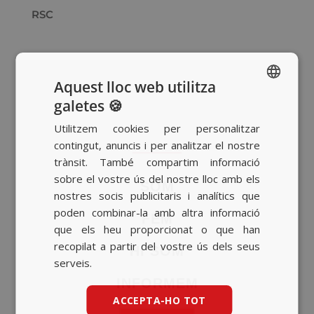
RSC
Aquest lloc web utilitza
galetes 🍪
SPANISH
Utilitzem cookies per personalitzar
BASQUE
contingut, anuncis i per analitzar el nostre
CATALAN
trànsit. També compartim informació
sobre el vostre ús del nostre lloc amb els
ENGLISH
SOM
nostres socis publicitaris i analítics que
poden combinar-la amb altra informació
FEM
que els heu proporcionat o que han
recopilat a partir del vostre ús dels seus
HI SOM
serveis.
INFORMEM
ACCEPTA-HO TOT