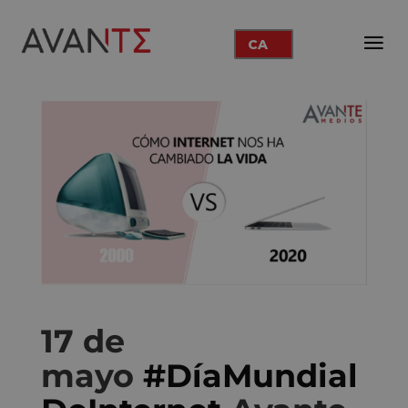
CA
17 de
mayo
#DíaMundial