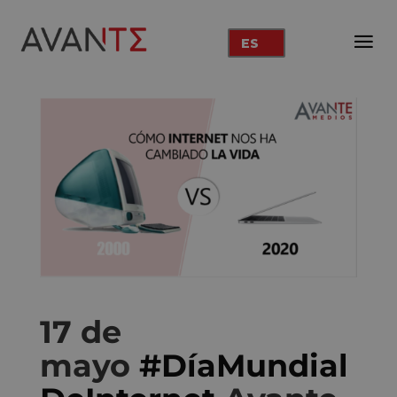
ES
17 de
mayo
#DíaMundial