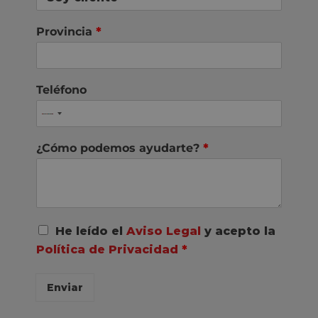
Provincia
*
Teléfono
¿Cómo podemos ayudarte?
*
A
He leído el
Aviso Legal
y acepto la
c
Política de Privacidad
*
u
e
r
Enviar
d
o