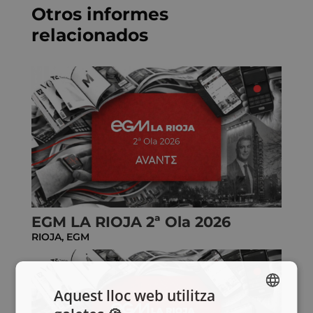
Otros informes
relacionados
EGM LA RIOJA 2ª Ola 2026
RIOJA
,
EGM
Aquest lloc web utilitza