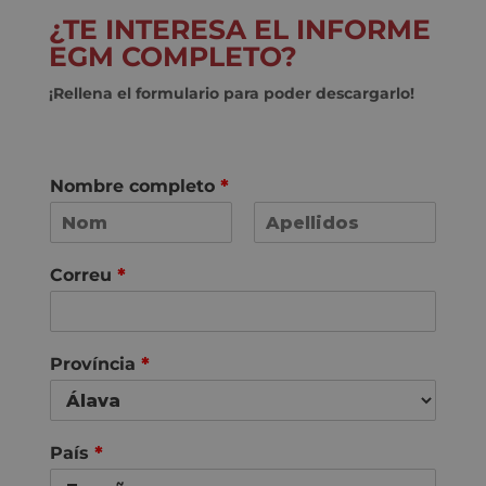
¿TE INTERESA EL INFORME
EGM COMPLETO?
¡Rellena el formulario para poder descargarlo!
Nombre completo
*
N
C
o
o
Correu
*
m
g
n
o
m
s
Província
*
País
*