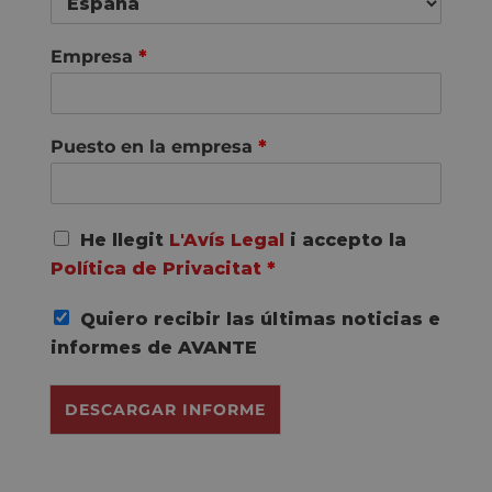
Empresa
*
Puesto en la empresa
*
A
He llegit
L'Avís Legal
i accepto la
c
Política de Privacitat
*
u
e
Quiero recibir las últimas noticias e
r
d
informes de AVANTE
o
R
DESCARGAR INFORME
G
P
D
*