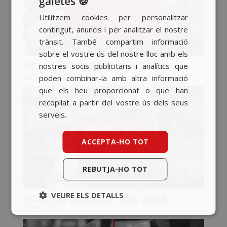
galetes 🍪
SPANISH
Utilitzem cookies per personalitzar
BASQUE
contingut, anuncis i per analitzar el nostre
CATALAN
trànsit. També compartim informació
sobre el vostre ús del nostre lloc amb els
ENGLISH
EGM LA RIOJA 1ª Ola 2026
nostres socis publicitaris i analítics que
RIOJA
,
EGM
poden combinar-la amb altra informació
que els heu proporcionat o que han
recopilat a partir del vostre ús dels seus
serveis.
ACCEPTA-HO TOT
REBUTJA-HO TOT
VEURE ELS DETALLS
EGM LA RIOJA 3ª Ola 2025
RIOJA
,
EGM