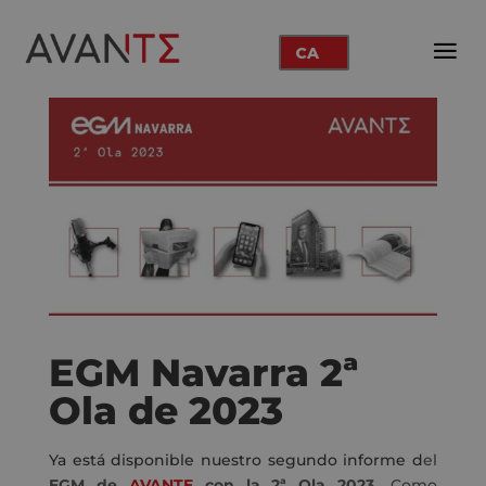
CA
EGM Navarra 2ª
Ola de 2023
Ya está disponible nuestro segundo informe d
el
EGM de
AVANTE
con la 2ª Ola 2023.
Como