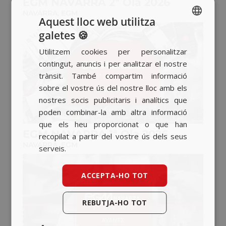
EGM NAVARRA 2ª Ola 2026
NAVARRA
,
EGM
Aquest lloc web utilitza
galetes 🍪
SPANISH
Utilitzem cookies per personalitzar
BASQUE
contingut, anuncis i per analitzar el nostre
CATALAN
trànsit. També compartim informació
sobre el vostre ús del nostre lloc amb els
ENGLISH
nostres socis publicitaris i analítics que
poden combinar-la amb altra informació
que els heu proporcionat o que han
EGM NAVARRA 1ª Ola 2026
recopilat a partir del vostre ús dels seus
NAVARRA
,
EGM
serveis.
ACCEPTA-HO TOT
REBUTJA-HO TOT