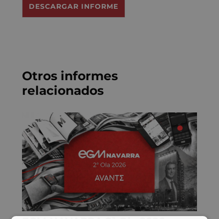
DESCARGAR INFORME
G
P
D
*
Otros informes
relacionados