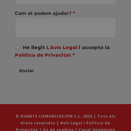
Com et podem ajudar?
*
A
He llegit
L'Avís Legal
i accepto la
c
Política de Privacitat
*
u
e
r
Enviar
d
o
R
G
P
D
*
© AVANTE COMUNICACIÓN S.L. 2025 | Tots els
drets reservats |
Avís Legal i Política de
Privacitat
|
Ús de cookies
|
Canal denúncies