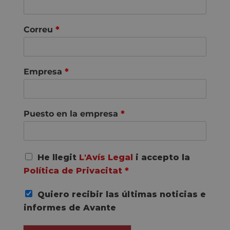
Correu
*
Empresa
*
Puesto en la empresa
*
A
He llegit
L'Avís Legal
i accepto la
c
Política de Privacitat
*
u
e
Quiero recibir las últimas noticias e
r
d
informes de Avante
o
R