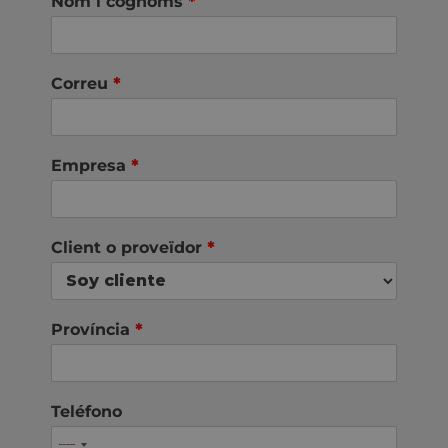
Nom i cognoms
*
Correu
*
Empresa
*
Client o proveïdor
*
Província
*
Teléfono