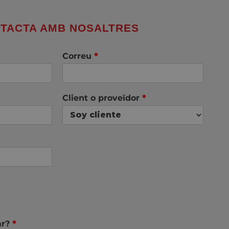
TACTA AMB NOSALTRES
Correu
*
Client o proveïdor
*
ar?
*