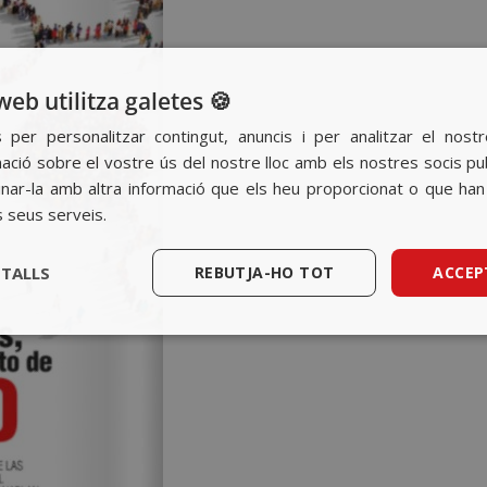
web utilitza galetes 🍪
s per personalitzar contingut, anuncis i per analitzar el nost
ció sobre el vostre ús del nostre lloc amb els nostres socis public
ar-la amb altra informació que els heu proporcionat o que han r
s seus serveis.
ETALLS
REBUTJA-HO TOT
ACCEP