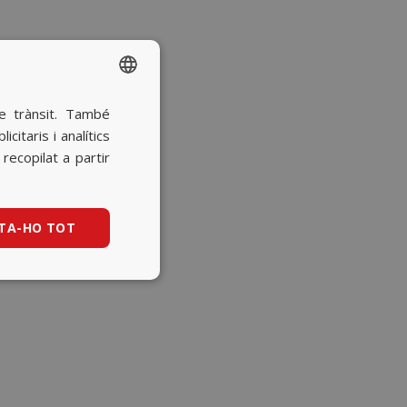
re trànsit. També
SPANISH
itaris i analítics
BASQUE
ecopilat a partir
CATALAN
ENGLISH
TA-HO TOT