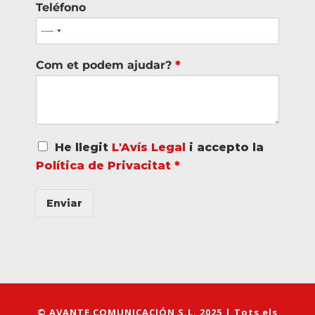
Teléfono
Com et podem ajudar?
*
A
He llegit
L'Avís Legal
i accepto la
c
Política de Privacitat
*
u
e
r
Enviar
d
o
R
G
P
D
*
© AVANTE COMUNICACIÓN S.L. 2025 | Tots els