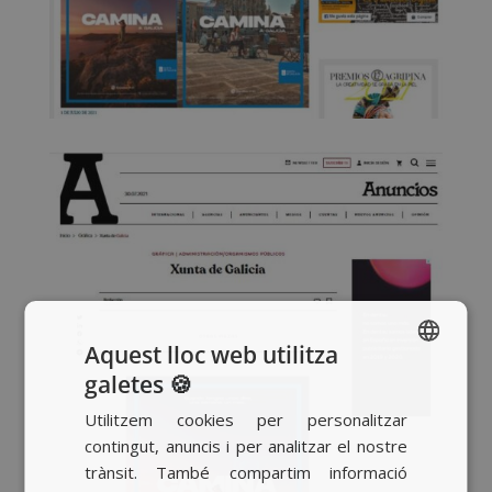
Aquest lloc web utilitza
galetes 🍪
SPANISH
Utilitzem cookies per personalitzar
BASQUE
contingut, anuncis i per analitzar el nostre
CATALAN
trànsit. També compartim informació