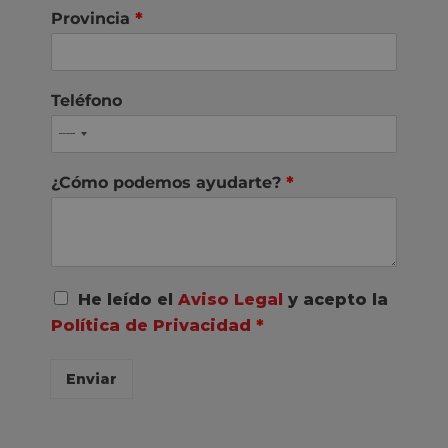
Provincia
*
Teléfono
¿Cómo podemos ayudarte?
*
A
He leído el
Aviso Legal
y acepto la
c
Política de Privacidad
*
u
e
r
Enviar
d
o
R