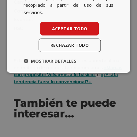
Campañas
recopilado a partir del uso de sus
Corporativo
servicios.
Eventos
RSC
ACEPTAR TODO
RECHAZAR TODO
Si te gustó este artículo y quieres ponerte al día
MOSTRAR DETALLES
en materia de medios, te recomedamos
«Marcas
con propósito: Volvamos a lo básico»
o
«¿Y si la
tendencia fuera lo convencional?»
También te puede
interesar…