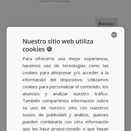
Nuestro sitio web utiliza
Entradas recientes
cookies 🍪
SPANISH
Un año al frente de la agencia: Entrevista de El
Para ofrecerte una mejor experiencia,
Publicista a Ana Rodríguez de Zárate
BASQUE
hacemos uso de tecnologías como las
El asalto a TikTok: cuando el medio no es tu
CATALAN
cookies para almacenar y/o acceder a la
mensaje
información del dispositivo. Utilizamos
ENGLISH
Nos sumamos a Bob Agency como partner de
cookies para personalizar el contenido, los
medios para la nueva cuenta de GASIB
anuncios y analizar nuestro tráfico.
También compartimos información sobre
Categorías
su uso de nuestro sitio con nuestros
socios de publicidad y análisis, quienes
Relaciones Públicas
pueden combinarla con otra información
Actualidad
que les haya proporcionado o que hayan