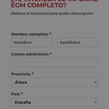
EGM COMPLETO?
¡Rellena el formulario para poder descargarlo!
Nombre completo
*
N
A
o
p
Correo electrónico
*
m
e
b
l
r
l
e
i
d
Provincia
*
o
s
País
*