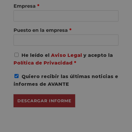
Empresa
*
Puesto en la empresa
*
A
He leído el
Aviso Legal
y acepto la
c
Política de Privacidad
*
u
e
Quiero recibir las últimas noticias e
r
d
informes de AVANTE
o
R
DESCARGAR INFORME
G
P
D
*