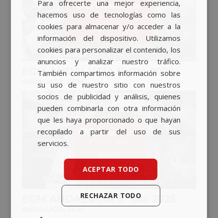
Para ofrecerte una mejor experiencia,
BASQUE
hacemos uso de tecnologías como las
CATALAN
cookies para almacenar y/o acceder a la
información del dispositivo. Utilizamos
ENGLISH
cookies para personalizar el contenido, los
anuncios y analizar nuestro tráfico.
EGM ANDALUCÍA 1ª Ola 2026
También compartimos información sobre
ANDALUCÍA
,
EGM
su uso de nuestro sitio con nuestros
socios de publicidad y análisis, quienes
pueden combinarla con otra información
que les haya proporcionado o que hayan
recopilado a partir del uso de sus
servicios.
ACEPTAR TODO
RECHAZAR TODO
EGM ANDALUCÍA 3ª Ola 2025
ANDALUCÍA
,
EGM