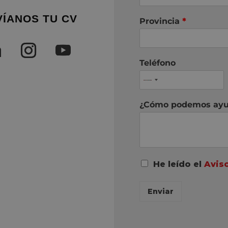
VÍANOS TU CV
Provincia
*
Teléfono
¿Cómo podemos ayu
A
He leído el
Avis
c
u
Enviar
e
r
d
o