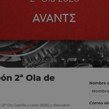
eón 2ª Ola de
Nombre 
N
o
Correo el
2ª Ola Castilla y León 2026) y descubre
m