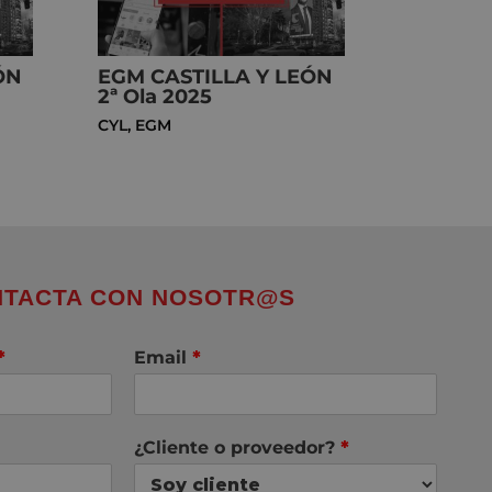
ÓN
EGM CASTILLA Y LEÓN
2ª Ola 2025
CYL
,
EGM
TACTA CON NOSOTR@S
*
Email
*
¿Cliente o proveedor?
*