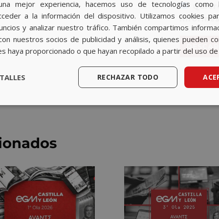
una mejor experiencia, hacemos uso de tecnologías como 
Quiero
r
ceder a la información del dispositivo. Utilizamos cookies par
d
informe
nuncios y analizar nuestro tráfico. También compartimos informa
o
R
con nuestros socios de publicidad y análisis, quienes pueden c
DESCAR
G
es haya proporcionado o que hayan recopilado a partir del uso de 
P
D
*
TALLES
RECHAZAR TODO
ACE
cionados