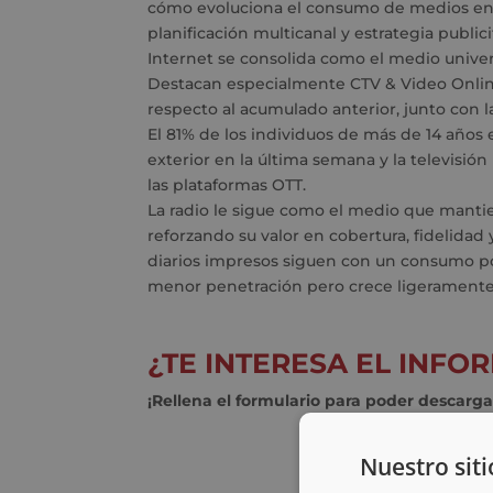
cómo evoluciona el consumo de medios en C
planificación multicanal y estrategia publici
Internet se consolida como el medio unive
Destacan especialmente CTV & Video Onlin
respecto al acumulado anterior, junto con l
El 81% de los individuos de más de 14 años 
exterior en la última semana y la televisión
las plataformas OTT.
La radio le sigue como el medio que mantie
reforzando su valor en cobertura, fidelida
diarios impresos siguen con un consumo po
menor penetración pero crece ligeramente
¿TE INTERESA EL INF
¡Rellena el formulario para poder descarga
Nuestro siti