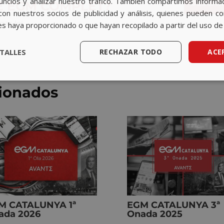
nuncios y analizar nuestro tráfico. También compartimos informa
ME EGM COMPLET?
DESCAR
G
con nuestros socios de publicidad y análisis, quienes pueden c
P
gar-lo!
D
es haya proporcionado o que hayan recopilado a partir del uso de 
*
TALLES
RECHAZAR TODO
ACE
cionados
M CATALUNYA 1ª
EGM CATALUNYA 3ª
ada 2026
Onada 2025