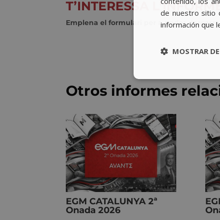
contenido, los a
T’INTERESSA L’INFOR
de nuestro sitio 
Emplena el formulari per a poder descarre
información que l
MOSTRAR DE
Otros informes rela
EGM CATALUNYA 2ª
EG
Onada 2026
On