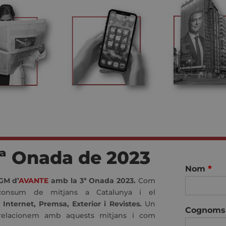
ª Onada de 2023
Nom
*
GM d’
AVANTE
amb la 3ª Onada 2023.
Com
 consum de mitjans a Catalunya i el
 Internet, Premsa, Exterior i Revistes.
Un
Cognom
relacionem amb aquests mitjans i com