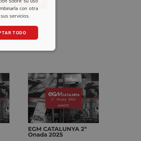
ción sobre su uso
REGAR INFORME
CATALAN
ombinarla con otra
sus servicios.
ENGLISH
PTAR TODO
EGM CATALUNYA 2ª
Onada 2025