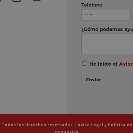
Teléfono
¿Cómo podemos ayu
A
He leído el
Avis
c
u
Enviar
e
r
d
o
R
G
P
D
 Todos los derechos reservados |
Aviso Legal y Política d
*
denuncias