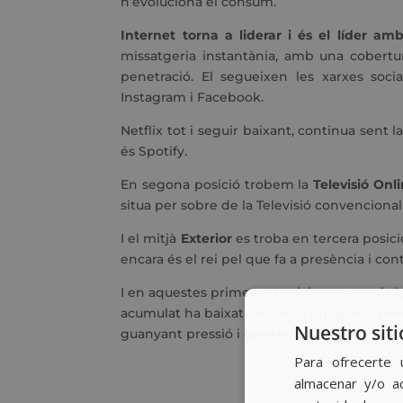
n’evoluciona el consum.
Internet torna a liderar i és el líder a
missatgeria instantània, amb una cobertu
penetració. El segueixen les xarxes soci
Instagram i Facebook.
Netflix tot i seguir baixant, continua sent 
és Spotify.
En segona posició trobem la
Televisió Onl
situa per sobre de la Televisió convencional
I el mitjà
Exterior
es troba en tercera posic
encara és el rei pel que fa a presència i con
I en aquestes primeres posicions, segueix 
acumulat ha baixat una mica en quan a penet
Nuestro siti
guanyant pressió i gairebé en línia a la con
Para ofrecerte 
almacenar y/o ac