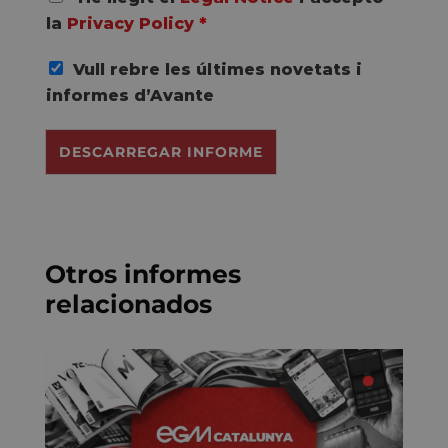
G
la
Privacy Policy
*
P
D
Vull rebre les últimes novetats i
C
o
informes d’Avante
n
s
DESCARREGAR INFORME
e
n
t
*
Otros informes
relacionados