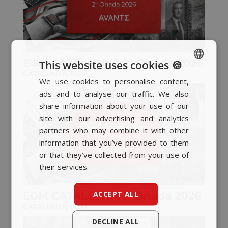
EGM CATALUNYA 2ª Onada 2026
This website uses cookies 🍪
CATALUNYA
,
EGM
We use cookies to personalise content,
SPANISH
ads and to analyse our traffic. We also
BASQUE
share information about your use of our
CATALAN
site with our advertising and analytics
partners who may combine it with other
ENGLISH
information that you’ve provided to them
or that they’ve collected from your use of
their services.
ACCEPT ALL
EGM CATALUNYA 1ª Onada 2026
CATALUNYA
,
EGM
DECLINE ALL