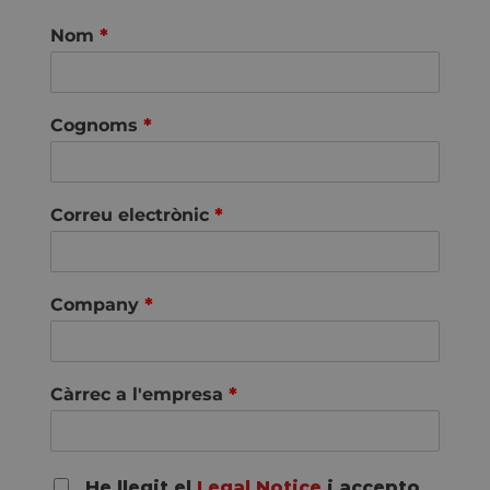
Nom
*
Cognoms
*
Correu electrònic
*
Company
*
Càrrec a l'empresa
*
R
He llegit el
Legal Notice
i accepto