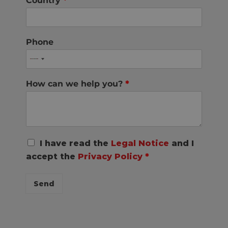
Country
*
Phone
How can we help you?
*
R
I have read the
Legal Notice
and I
G
accept the
Privacy Policy
*
P
D
C
Send
o
n
s
e