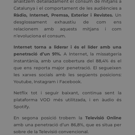
analitzem detalladament el consum de mitjans a
Catalunya i el comportament de les audiències a
Ràdio, Internet, Premsa, Exterior i Revistes.
Un
desglossament exhaustiu de com ens
relacionem amb aquests mitjans i com
n’evoluciona el consum.
Internet torna a liderar i és el líder amb una
penetració d’un 91%.
A Internet, la missatgeria
instantània, amb una cobertura del 88,4% és el
que ens reporta major penetració. El segueixen
les xarxes socials amb les següents posicions:
Youtube, Instagram i Facebook.
Netflix tot i seguir baixant, continua sent la
plataforma VOD més utilitzada, i en àudio és
Spotify.
En segona posició trobem la
Televisió Online
amb una penetració d’un 86,8%, que es situa per
sobre de la Televisió convencional.