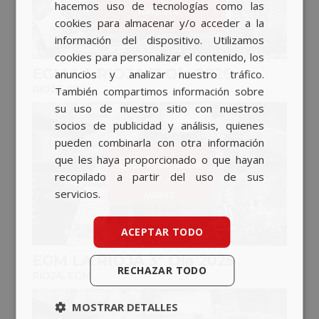
hacemos uso de tecnologías como las
CATALAN
cookies para almacenar y/o acceder a la
información del dispositivo. Utilizamos
ENGLISH
cookies para personalizar el contenido, los
EGM LA RIOJA 1ª Ola 2026
anuncios y analizar nuestro tráfico.
RIOJA
,
EGM
También compartimos información sobre
su uso de nuestro sitio con nuestros
socios de publicidad y análisis, quienes
pueden combinarla con otra información
que les haya proporcionado o que hayan
recopilado a partir del uso de sus
servicios.
ACEPTAR TODO
EGM LA RIOJA 3ª Ola 2025
RECHAZAR TODO
RIOJA
,
EGM
MOSTRAR DETALLES