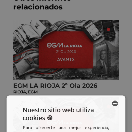
relacionados
EGM LA RIOJA 2ª Ola 2026
RIOJA
,
EGM
Nuestro sitio web utiliza
cookies 🍪
SPANISH
Para ofrecerte una mejor experiencia,
BASQUE