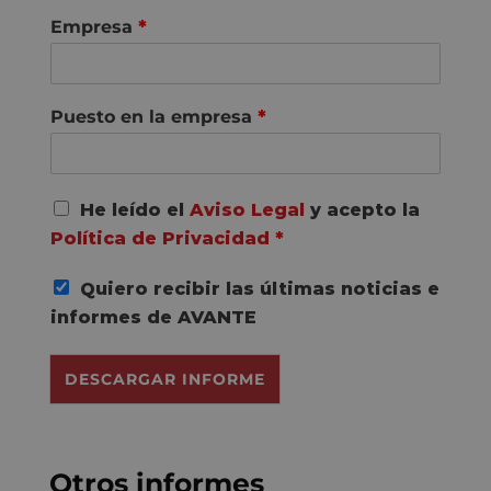
Empresa
*
Puesto en la empresa
*
A
He leído el
Aviso Legal
y acepto la
c
Política de Privacidad
*
u
e
Quiero recibir las últimas noticias e
r
d
informes de AVANTE
o
R
DESCARGAR INFORME
G
P
D
*
Otros informes