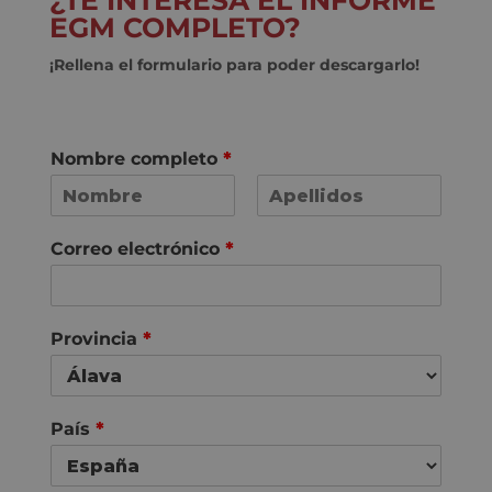
¿TE INTERESA EL INFORME
EGM COMPLETO?
¡Rellena el formulario para poder descargarlo!
Nombre completo
*
N
A
o
p
Correo electrónico
*
m
e
b
l
r
l
e
i
d
Provincia
*
o
s
País
*