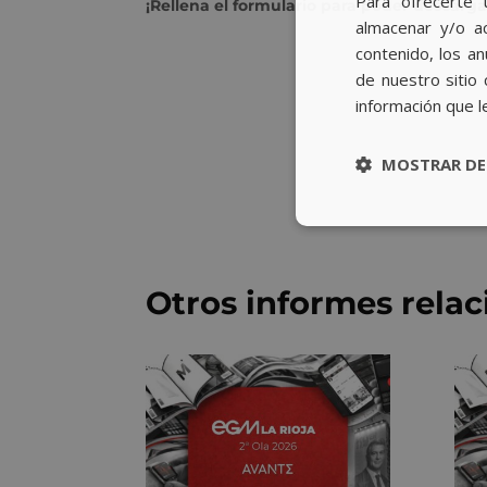
Para ofrecerte 
¡Rellena el formulario para poder descarga
almacenar y/o ac
contenido, los a
de nuestro sitio 
información que l
MOSTRAR DE
Otros informes rela