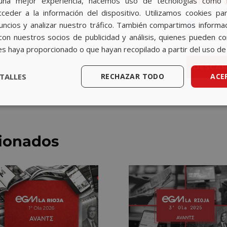
una mejor experiencia, hacemos uso de tecnologías como 
Política
rlo!
u
ceder a la información del dispositivo. Utilizamos cookies par
e
nuncios y analizar nuestro tráfico. También compartimos informa
Quiero
r
con nuestros socios de publicidad y análisis, quienes pueden c
d
informe
o
es haya proporcionado o que hayan recopilado a partir del uso de 
R
DESCAR
G
TALLES
RECHAZAR TODO
ACE
P
D
*
cionados