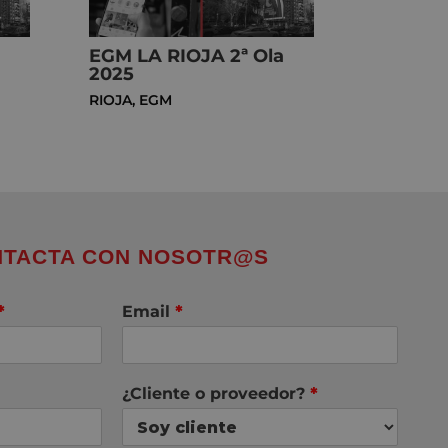
a
EGM LA RIOJA 2ª Ola
2025
RIOJA
,
EGM
TACTA CON NOSOTR@S
*
Email
*
¿Cliente o proveedor?
*