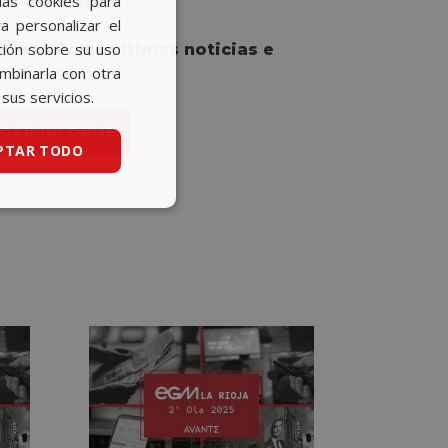
las cookies para
 de Privacidad
*
a personalizar el
BASQUE
ción sobre su uso
 recibir las últimas noticias e
CATALAN
ombinarla con otra
s de AVANTE
sus servicios.
ENGLISH
GAR INFORME
PTAR TODO