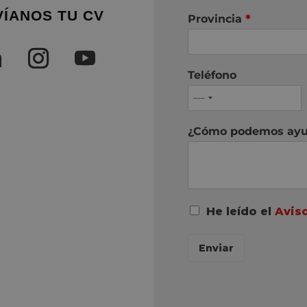
VÍANOS TU CV
Provincia
*
Teléfono
¿Cómo podemos ayu
A
He leído el
Avis
c
u
Enviar
e
r
d
o
R