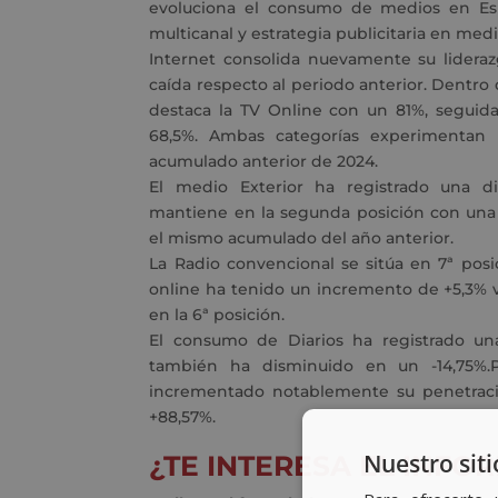
evoluciona el consumo de medios en Esp
multicanal y estrategia publicitaria en medio
Internet consolida nuevamente su lideraz
caída respecto al periodo anterior. Dentro
destaca la TV Online con un 81%, seguida
68,5%. Ambas categorías experimentan
acumulado anterior de 2024.
El medio Exterior ha registrado una d
mantiene en la segunda posición con una
el mismo acumulado del año anterior.
La Radio convencional se sitúa en 7ª pos
online ha tenido un incremento de +5,3% v
en la 6ª posición.
El consumo de Diarios ha registrado un
también ha disminuido en un -14,75%.P
incrementado notablemente su penetraci
+88,57%.
Nuestro siti
¿TE INTERESA EL INF