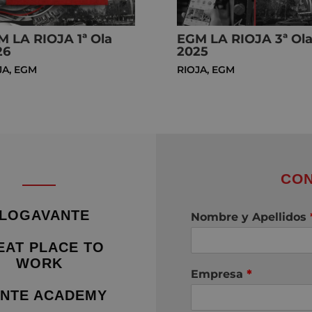
M LA RIOJA 1ª Ola
EGM LA RIOJA 3ª Ol
26
2025
JA
,
EGM
RIOJA
,
EGM
CON
LOGAVANTE
Nombre y Apellidos
EAT PLACE TO
WORK
Empresa
*
NTE ACADEMY