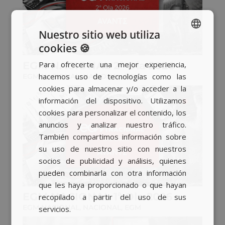
Nuestro sitio web utiliza
cookies 🍪
SPANISH
EGM NACIONAL 2ª Ola 2026
Para ofrecerte una mejor experiencia,
BASQUE
hacemos uso de tecnologías como las
EGM NACIONAL
,
NACIONAL
,
EGM
CATALAN
cookies para almacenar y/o acceder a la
información del dispositivo. Utilizamos
ENGLISH
cookies para personalizar el contenido, los
anuncios y analizar nuestro tráfico.
También compartimos información sobre
su uso de nuestro sitio con nuestros
socios de publicidad y análisis, quienes
pueden combinarla con otra información
que les haya proporcionado o que hayan
EGM NACIONAL 1ª Ola 2026
recopilado a partir del uso de sus
EGM NACIONAL
,
NACIONAL
,
EGM
servicios.