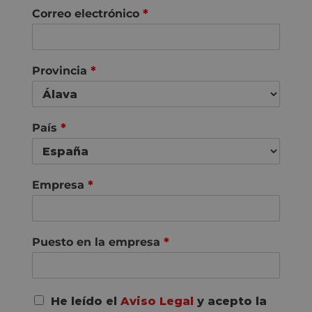
o
p
Correo electrónico
*
m
e
b
l
r
l
e
i
d
Provincia
*
o
s
País
*
Empresa
*
Puesto en la empresa
*
A
He leído el
Aviso Legal
y acepto la