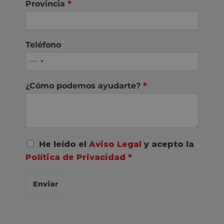
Provincia
*
Teléfono
¿Cómo podemos ayudarte?
*
A
He leído el
Aviso Legal
y acepto la
c
Política de Privacidad
*
u
e
r
Enviar
d
o
R
G