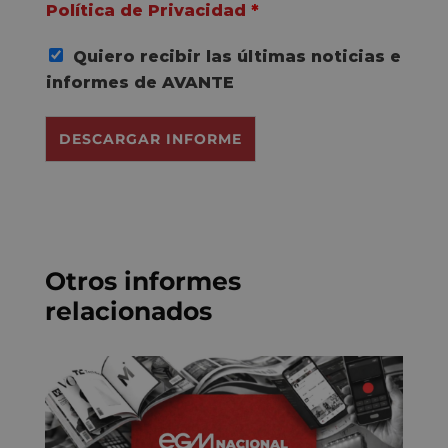
c
Política de Privacidad
*
u
e
Quiero recibir las últimas noticias e
r
d
informes de AVANTE
o
R
DESCARGAR INFORME
G
P
D
*
Otros informes
relacionados