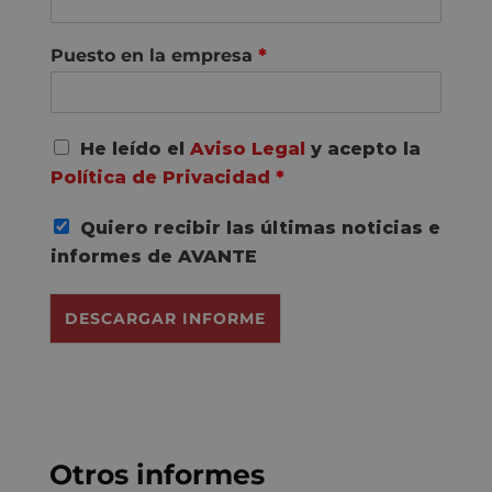
Puesto en la empresa
*
A
He leído el
Aviso Legal
y acepto la
c
Política de Privacidad
*
u
e
Quiero recibir las últimas noticias e
r
d
informes de AVANTE
o
R
DESCARGAR INFORME
G
P
D
*
Otros informes