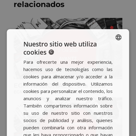
relacionados
Nuestro sitio web utiliza
cookies 🍪
SPANISH
Para ofrecerte una mejor experiencia,
BASQUE
hacemos uso de tecnologías como las
CATALAN
cookies para almacenar y/o acceder a la
información del dispositivo. Utilizamos
ENGLISH
EGM NACIONAL 2ª Ola 2026
cookies para personalizar el contenido, los
EGM NACIONAL
,
NACIONAL
,
EGM
anuncios y analizar nuestro tráfico.
También compartimos información sobre
su uso de nuestro sitio con nuestros
socios de publicidad y análisis, quienes
pueden combinarla con otra información
que les haya proporcionado o que hayan