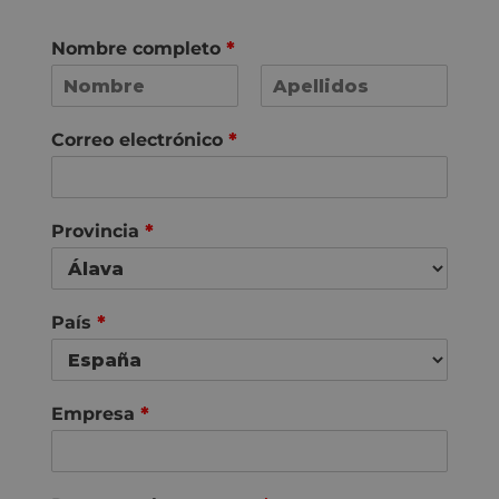
Nombre completo
*
N
A
o
p
Correo electrónico
*
m
e
b
l
r
l
e
i
d
Provincia
*
o
s
País
*
Empresa
*