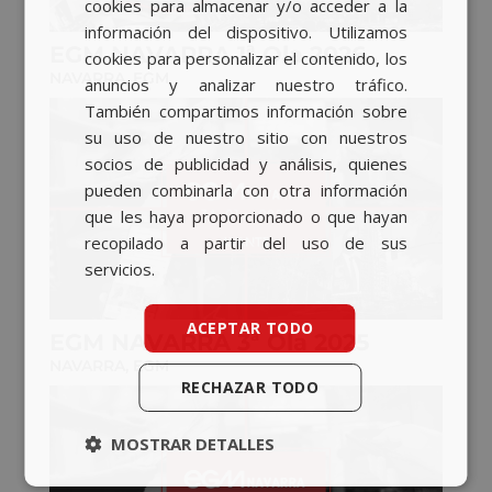
cookies para almacenar y/o acceder a la
información del dispositivo. Utilizamos
ENGLISH
EGM NAVARRA 1ª Ola 2026
cookies para personalizar el contenido, los
NAVARRA
,
EGM
anuncios y analizar nuestro tráfico.
También compartimos información sobre
su uso de nuestro sitio con nuestros
socios de publicidad y análisis, quienes
pueden combinarla con otra información
que les haya proporcionado o que hayan
recopilado a partir del uso de sus
servicios.
ACEPTAR TODO
EGM NAVARRA 3ª Ola 2025
NAVARRA
,
EGM
RECHAZAR TODO
MOSTRAR DETALLES