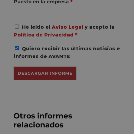
Puesto en la empresa
*
A
He leído el
Aviso Legal
y acepto la
c
Política de Privacidad
*
u
e
Quiero recibir las últimas noticias e
r
d
informes de AVANTE
o
R
DESCARGAR INFORME
G
P
D
*
Otros informes
relacionados