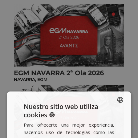
EGM NAVARRA 2ª Ola 2026
NAVARRA
,
EGM
Nuestro sitio web utiliza
cookies 🍪
SPANISH
Para ofrecerte una mejor experiencia,
BASQUE
hacemos uso de tecnologías como las
CATALAN