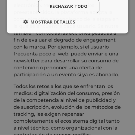
electrónico. Mediante escenarios
RECHAZAR TODO
preestablecidos, la plataforma adapta la
comunicación dependiendo de la etapa en
MOSTRAR DETALLES
la que se encuentre cada usuario. Se nutre
también con todas las acciones pasadas a
fin de evaluar el degrado de engagement
con la marca. Por ejemplo, si el usuario
frecuenta poco el web, puede enviarle una
newsletter para desarrollar su consumo de
contenido o proponer una oferta de
participación a un evento si ya es abonado.
Todos los retos a los que se enfrentan los
medios: digitalización del consumo, presión
de la competencia al nivel de publicidad y
de suscripción, evolución de los métodos de
tracking, les exigen repensar
completamente el ecosistema digital tanto
a nivel técnico, como organizacional con la
contratación de nuevos perfiles