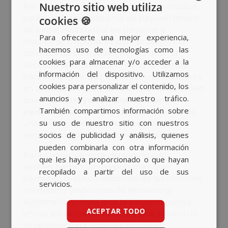
Nuestro sitio web utiliza
Para empujar la suscripción varios medios
están probando sistema de paywall (muro
cookies 🍪
SPANISH
de pago) incitando a los usuarios a
Para ofrecerte una mejor experiencia,
BASQUE
inscribirse o abonarse para proseguir la
hacemos uso de tecnologías como las
consulta de contenido. Pero limitar el
CATALAN
cookies para almacenar y/o acceder a la
acceso a la información, no es suficiente
información del dispositivo. Utilizamos
ENGLISH
para conseguir que un usuario se convierta
cookies para personalizar el contenido, los
en abonado. Los medios, en paralelo, tienen
anuncios y analizar nuestro tráfico.
que
ir construyendo una relación
También compartimos información sobre
personalizada con los usuarios
, sirviendo
su uso de nuestro sitio con nuestros
una información que les interese y un
socios de publicidad y análisis, quienes
servicio adaptado a sus necesidades.
pueden combinarla con otra información
Para conseguir esta personalización,
que les haya proporcionado o que hayan
existen herramientas potentes que
recopilado a partir del uso de sus
permiten la automatización de las acciones
servicios.
marketing (hablamos de Marketing
Automation). Para que la solución pueda
ACEPTAR TODO
entrar en acciones necesita que el usuario
se registre para obtener su correo