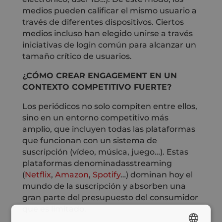
medios pueden calificar el mismo usuario a
través de diferentes dispositivos. Ciertos
medios incluso han elegido unirse a través
iniciativas de login común para alcanzar un
tamaño crítico de usuarios.
¿CÓMO CREAR ENGAGEMENT EN UN
CONTEXTO COMPETITIVO FUERTE?
Los periódicos no solo compiten entre ellos,
sino en un entorno competitivo más
amplio, que incluyen todas las plataformas
que funcionan con un sistema de
suscripción (vídeo, música, juego…). Estas
plataformas denominadasstreaming
(
Netflix
,
Amazon
,
Spotify
…) dominan hoy el
mundo de la suscripción y absorben una
gran parte del presupuesto del consumidor
que es limitado.