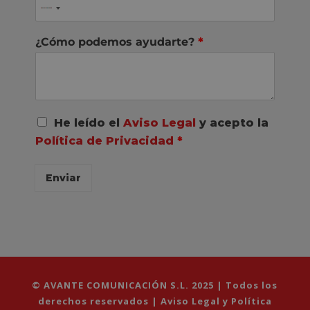
¿Cómo podemos ayudarte?
*
A
He leído el
Aviso Legal
y acepto la
c
Política de Privacidad
*
u
e
r
Enviar
d
o
R
G
P
D
*
© AVANTE COMUNICACIÓN S.L. 2025 | Todos los
derechos reservados |
Aviso Legal y Política