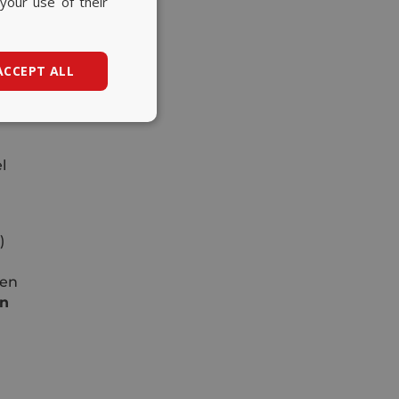
your use of their
CATALAN
a
ENGLISH
ACCEPT ALL
l
)
 en
on