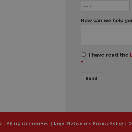
How can we help y
R
I have read the
G
*
P
D
C
Send
o
n
s
e
n
t
*
| All rights reserved |
Legal Notice and Privacy Policy
|
C