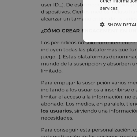
other informatio
user ID…). De este modo, los medios pu
services.
dispositivos. Ciertos medios incluso ha
alcanzar un tamaño crítico de usuarios
SHOW DETAI
¿CÓMO CREAR ENGAGEMENT EN UN
Los periódicos no solo compiten entre
incluyen todas las plataformas que fu
juego…). Estas plataformas denomina
mundo de la suscripción y absorben u
limitado.
Para empujar la suscripción varios m
incitando a los usuarios a inscribirse 
limitar el acceso a la información, no 
abonado. Los medios, en paralelo, tie
los usuarios
, sirviendo una informació
necesidades.
Para conseguir esta personalización, 
automatización de las acciones marke