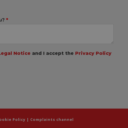
ou?
*
Legal Notice
and I accept the
Privacy Policy
ookie Policy
|
Complaints channel