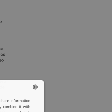
de
ne
los
go
pero
 de
share information
SPANISH
ión
y combine it with
BASQUE
co,