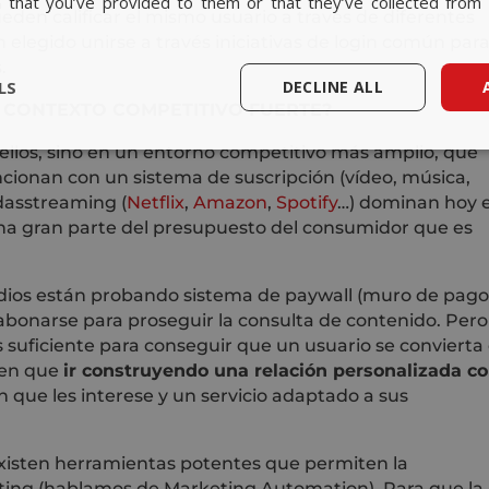
n that you’ve provided to them or that they’ve collected from 
eden calificar el mismo usuario a través de diferentes
n elegido unirse a través iniciativas de login común par
.
LS
DECLINE ALL
 CONTEXTO COMPETITIVO FUERTE?
 ellos, sino en un entorno competitivo más amplio, que
ncionan con un sistema de suscripción (vídeo, música,
dasstreaming (
Netflix
,
Amazon
,
Spotify
…) dominan hoy e
na gran parte del presupuesto del consumidor que es
edios están probando sistema de paywall (muro de pago
o abonarse para proseguir la consulta de contenido. Pero
es suficiente para conseguir que un usuario se convierta
nen que
ir construyendo una relación personalizada c
n que les interese y un servicio adaptado a sus
existen herramientas potentes que permiten la
ting (hablamos de Marketing Automation). Para que la