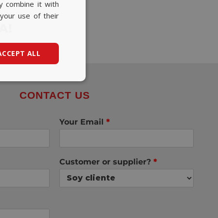
y combine it with
BASQUE
your use of their
CATALAN
A!
ENGLISH
ACCEPT ALL
CONTACT US
Your Email
*
Customer or supplier?
*