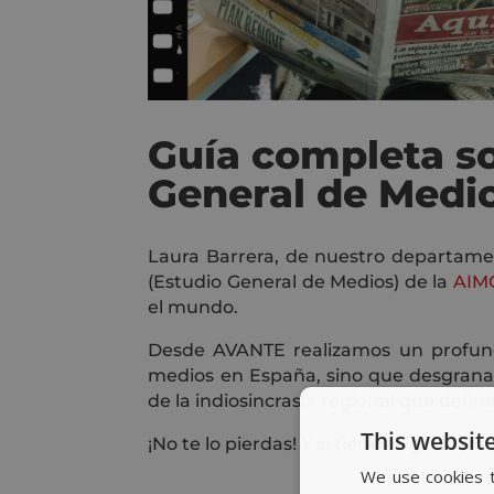
Guía completa so
General de Medi
Laura Barrera, de nuestro departamen
(Estudio General de Medios) de la
AIM
el mundo.
Desde AVANTE realizamos un profund
medios
en España, sino que desgrana
de la indiosincrasia regional que defin
This website
¡No te lo pierdas! Y si tienes alguna 
We use cookies t