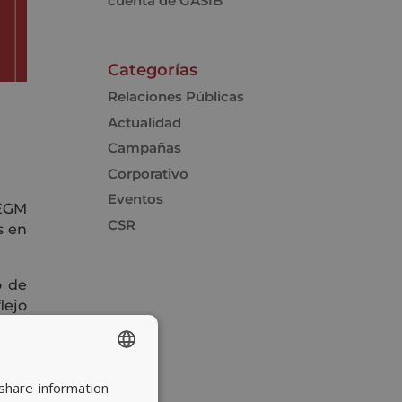
cuenta de GASIB
Categorías
Relaciones Públicas
Actualidad
Campañas
Corporativo
Eventos
 EGM
CSR
s en
o de
lejo
share information
SPANISH