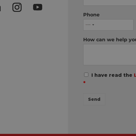
Phone
How can we help y
R
I have read the
G
*
P
D
C
Send
o
n
s
e
n
t