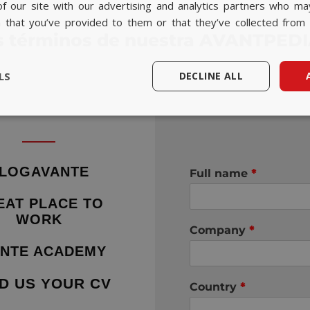
f our site with our advertising and analytics partners who ma
n that you’ve provided to them or that they’ve collected from 
s términos de nuestra AVANTPEDI
LS
DECLINE ALL
LOGAVANTE
Full name
*
EAT PLACE TO
WORK
Company
*
NTE ACADEMY
D US YOUR CV
Country
*