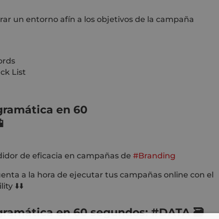
ar un entorno afín a los objetivos de la campaña
ords
ck List
ramática
en 60

idor de eficacia en campañas de
#Branding
nta a la hora de ejecutar tus campañas online con el
ty ⬇️⬇️
ramática
en 60 segundos:
#DATA
🗃