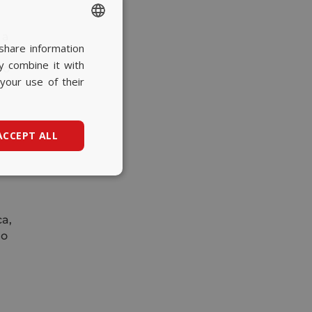
 a
share information
SPANISH
y combine it with
 o
BASQUE
your use of their
CATALAN
ENGLISH
ACCEPT ALL
ca,
no