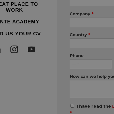
EAT PLACE TO
WORK
Company
*
NTE ACADEMY
D US YOUR CV
Country
*
Phone
How can we help y
R
I have read the
G
*