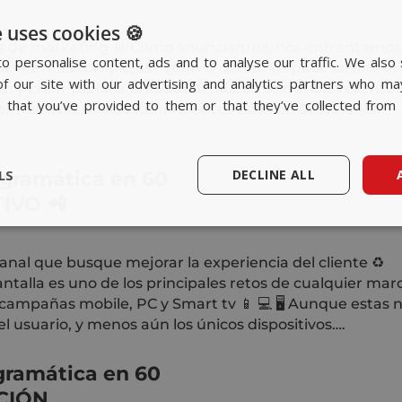
 uses cookies 🍪
s de marketing 📊 Como anunciantes, nos enfrentamos
o personalise content, ads and to analyse our traffic. We also 
 vez más complejas… ¿Cómo utilizarlos para sacarle el
f our site with our advertising and analytics partners who ma
 y crear perfiles precisos de nuestros posibles clientes
n that you’ve provided to them or that they’ve collected from 
ntras actuales de los diferentes tipos de DATA 📣 ¡La
LS
DECLINE ALL
gramática
en 60
TIVO
📲
nal que busque mejorar la experiencia del cliente ♻️
ntalla es uno de los principales retos de cualquier mar
 campañas mobile, PC y Smart tv 📱 💻 🖥 Aunque estas 
l usuario, y menos aún los únicos dispositivos….
ramática
en 60
CIÓN