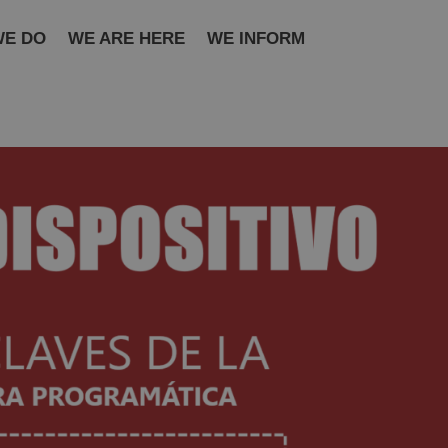
WE DO
WE ARE HERE
WE INFORM