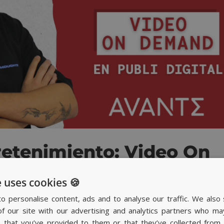
tretenimiento: Video On
 uses cookies 🍪
o personalise content, ads and to analyse our traffic. We also 
emand Desde nuestro departamento digital, Javier Pérez nos
f our site with our advertising and analytics partners who ma
ntresijos de la publicidad en canales #VideoOnDemand 👨‍💻
n that you’ve provided to them or that they’ve collected from 