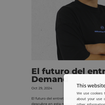
El futuro del en
Demand
This website
Oct 29, 2024
We use cookies t
El futuro del entretenimiento: Video On D
about your use o
descubre en esta nueva #AVANTPEDIA los e
other informatio