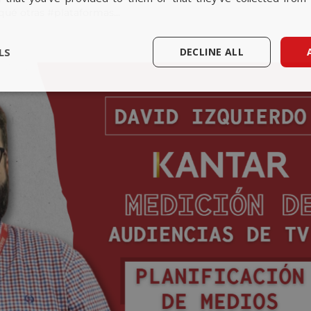
ué otras #plataformas...
LS
DECLINE ALL