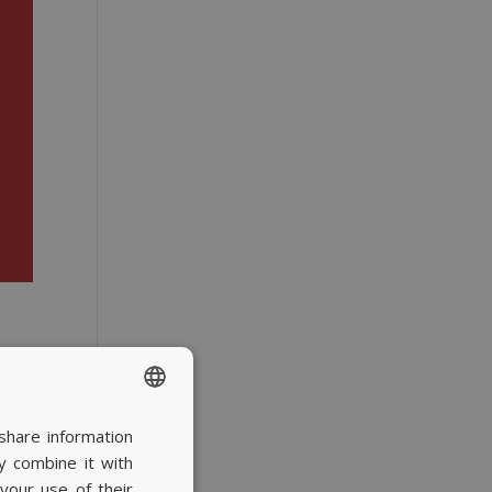
share information
SPANISH
y combine it with
BASQUE
your use of their